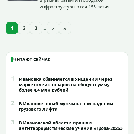
инфраструктуры в год 155-летия
Иванова приступили городские власти
приступили к реализации масштабного
проекта подсветки исторических
1
2
3
…
›
»
зданий, достопримечательностей и
знаковых мест.
ЧИТАЮТ СЕЙЧАС
1
Ивановка обвиняется в хищении через
маркетплейс товаров на общую сумму
более 4,4 млн рублей
2
В Иванове погиб мужчина при падении
грузового лифта
3
В Ивановской области прошли
антитеррористические учения «Гроза-2026»