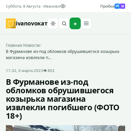
Суббота, 8 Августа · Иваново
Пробки
M
VK
ivanovo
кат
Найти
Главная
/
Новости
/
В Фурманове из-под обломков обрушившегося козырька
магазина извлекли п…
11:32, 6 марта 2023
👁 802
В Фурманове из-под
обломков обрушившегося
козырька магазина
извлекли погибшего (ФОТО
18+)