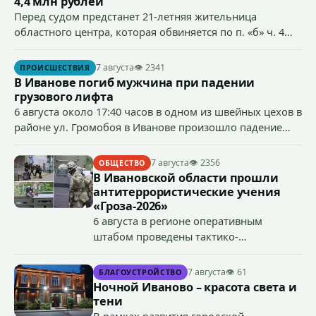
4,4 млн рублей
Перед судом предстанет 21-летняя жительница
областного центра, которая обвиняется по п. «б» ч. 4
ст.158 УК РФ (кража) - в хищении товаров на общую
сумму более 4,4 млн рублей через маркетплейс.
7 августа
👁 2341
ПРОИСШЕСТВИЯ
В Иванове погиб мужчина при падении
грузового лифта
6 августа около 17:40 часов в одном из швейных цехов в
районе ул. Громобоя в Иванове произошло падение
грузового лифта в районе 3-го этажа.
7 августа
👁 2356
ОБЩЕСТВО
В Ивановской области прошли
антитеррористические учения
«Гроза-2026»
6 августа в регионе оперативным
штабом проведены тактико-
специальные учения по пресечению
террористического акта на объекте
7 августа
👁 61
БЛАГОУСТРОЙСТВО
органов государственной власти.
Ночной Иваново – красота света и
«Гроза-2026».
тени
В рамках развития городской