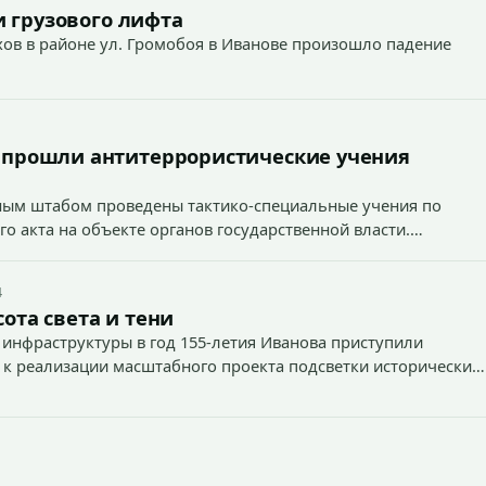
 грузового лифта
ехов в районе ул. Громобоя в Иванове произошло падение
 прошли антитеррористические учения
вным штабом проведены тактико-специальные учения по
о акта на объекте органов государственной власти.
4
ота света и тени
 инфраструктуры в год 155-летия Иванова приступили
 к реализации масштабного проекта подсветки исторических
тей и знаковых мест.