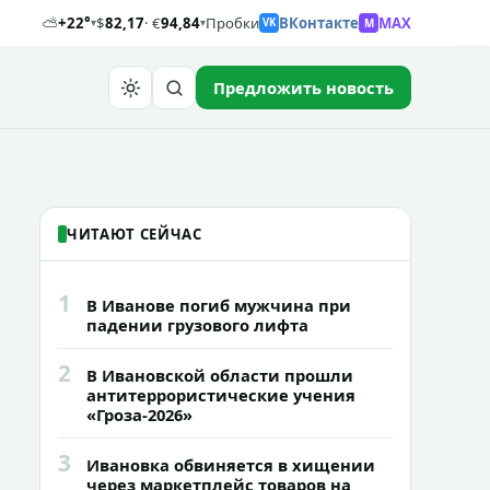
⛅
+22°
$
82,17
· €
94,84
Пробки
ВКонтакте
MAX
M
▾
▾
VK
Предложить новость
Найти
ЧИТАЮТ СЕЙЧАС
1
В Иванове погиб мужчина при
падении грузового лифта
2
В Ивановской области прошли
антитеррористические учения
«Гроза-2026»
3
Ивановка обвиняется в хищении
через маркетплейс товаров на