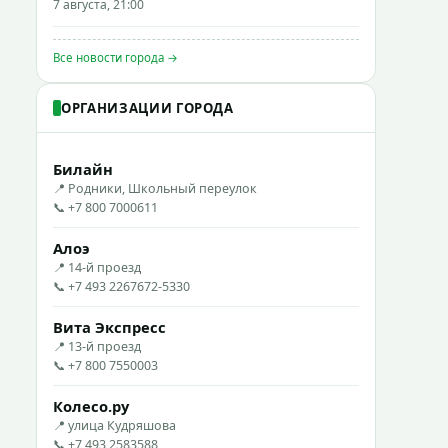
7 августа, 21:00
Все новости города →
ОРГАНИЗАЦИИ ГОРОДА
Билайн
📍 Родники, Школьный переулок
📞 +7 800 7000611
Алоэ
📍 14-й проезд
📞 +7 493 2267672-5330
Вита Экспресс
📍 13-й проезд
📞 +7 800 7550003
Колесо.ру
📍 улица Кудряшова
📞 +7 493 2583588