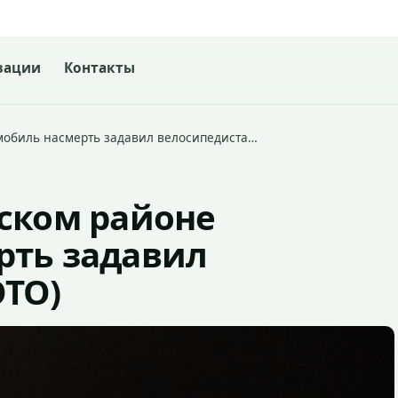
зации
Контакты
мобиль насмерть задавил велосипедиста…
ском районе
рть задавил
ОТО)