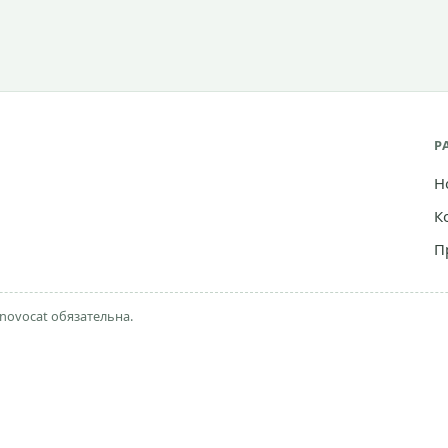
Р
Н
К
П
novocat обязательна.