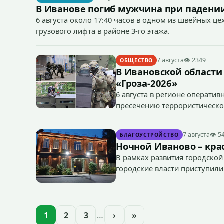
В Иванове погиб мужчина при падении
6 августа около 17:40 часов в одном из швейных ц
грузового лифта в районе 3-го этажа.
7 августа
👁 2349
ОБЩЕСТВО
В Ивановской области
«Гроза-2026»
6 августа в регионе операти
пресечению террористическог
«Гроза-2026».
7 августа
👁 5
БЛАГОУСТРОЙСТВО
Ночной Иваново – крас
В рамках развития городской
городские власти приступили
зданий, достопримечательнос
1
2
3
…
›
»