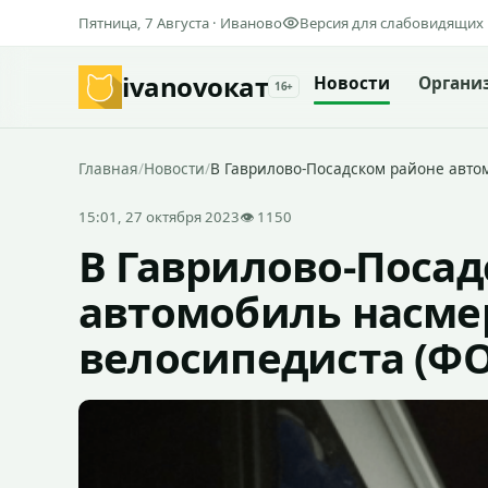
Пятница, 7 Августа · Иваново
Версия для слабовидящих
ivanovo
кат
Новости
Органи
16+
Главная
/
Новости
/
В Гаврилово-Посадском районе авто
15:01, 27 октября 2023
👁 1150
В Гаврилово-Посад
автомобиль насме
велосипедиста (Ф