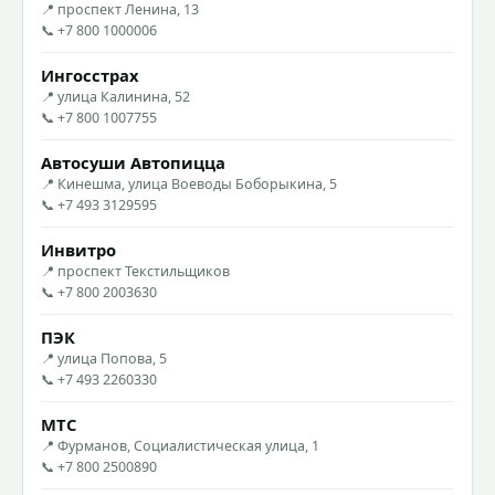
📍 проспект Ленина, 13
📞 +7 800 1000006
Ингосстрах
📍 улица Калинина, 52
📞 +7 800 1007755
Автосуши Автопицца
📍 Кинешма, улица Воеводы Боборыкина, 5
📞 +7 493 3129595
Инвитро
📍 проспект Текстильщиков
📞 +7 800 2003630
ПЭК
📍 улица Попова, 5
📞 +7 493 2260330
МТС
📍 Фурманов, Социалистическая улица, 1
📞 +7 800 2500890