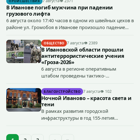
7 августа
👁 2371
ПРОИСШЕСТВИЯ
В Иванове погиб мужчина при падении
грузового лифта
6 августа около 17:40 часов в одном из швейных цехов в
районе ул. Громобоя в Иванове произошло падение
грузового лифта в районе 3-го этажа.
7 августа
👁 2389
ОБЩЕСТВО
В Ивановской области прошли
антитеррористические учения
«Гроза-2026»
6 августа в регионе оперативным
штабом проведены тактико-
специальные учения по пресечению
террористического акта на объекте
7 августа
👁 102
БЛАГОУСТРОЙСТВО
органов государственной власти.
Ночной Иваново – красота света и
«Гроза-2026».
тени
В рамках развития городской
инфраструктуры в год 155-летия
Иванова приступили городские власти
приступили к реализации масштабного
проекта подсветки исторических