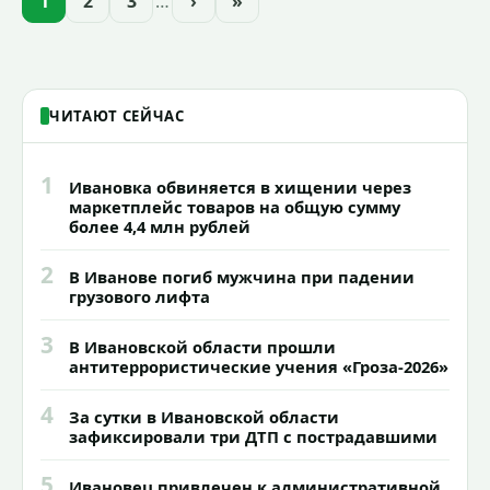
1
2
3
…
›
»
зданий, достопримечательностей и
знаковых мест.
ЧИТАЮТ СЕЙЧАС
1
Ивановка обвиняется в хищении через
маркетплейс товаров на общую сумму
более 4,4 млн рублей
2
В Иванове погиб мужчина при падении
грузового лифта
3
В Ивановской области прошли
антитеррористические учения «Гроза-2026»
4
За сутки в Ивановской области
зафиксировали три ДТП с пострадавшими
5
Ивановец привлечен к административной