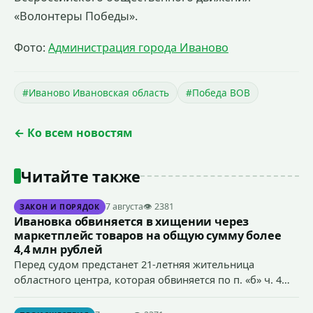
«Волонтеры Победы».
Фото:
Администрация города Иваново
#Иваново Ивановская область
#Победа ВОВ
← Ко всем новостям
Читайте также
7 августа
👁 2381
ЗАКОН И ПОРЯДОК
Ивановка обвиняется в хищении через
маркетплейс товаров на общую сумму более
4,4 млн рублей
Перед судом предстанет 21-летняя жительница
областного центра, которая обвиняется по п. «б» ч. 4
ст.158 УК РФ (кража) - в хищении товаров на общую
сумму более 4,4 млн рублей через маркетплейс.