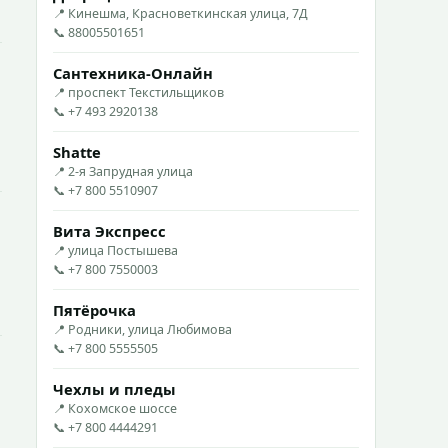
📍 Кинешма, Красноветкинская улица, 7Д
📞 88005501651
Сантехника-Онлайн
📍 проспект Текстильщиков
📞 +7 493 2920138
Shatte
📍 2-я Запрудная улица
📞 +7 800 5510907
Вита Экспресс
📍 улица Постышева
📞 +7 800 7550003
Пятёрочка
📍 Родники, улица Любимова
📞 +7 800 5555505
Чехлы и пледы
📍 Кохомское шоссе
📞 +7 800 4444291