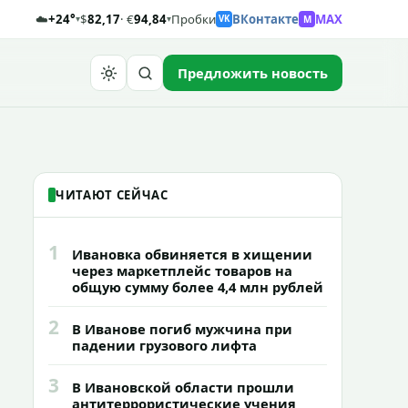
☁️
+24°
$
82,17
· €
94,84
Пробки
ВКонтакте
MAX
M
▾
▾
VK
Предложить новость
Найти
ЧИТАЮТ СЕЙЧАС
1
Ивановка обвиняется в хищении
через маркетплейс товаров на
общую сумму более 4,4 млн рублей
2
В Иванове погиб мужчина при
падении грузового лифта
3
В Ивановской области прошли
антитеррористические учения