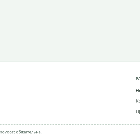
Р
Н
К
П
novocat обязательна.