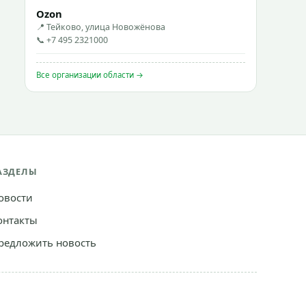
Ozon
📍 Тейково, улица Новожёнова
📞 +7 495 2321000
Все организации области →
АЗДЕЛЫ
овости
онтакты
редложить новость