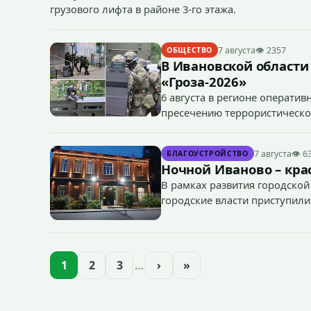
грузового лифта в районе 3-го этажа.
7 августа
👁 2357
ОБЩЕСТВО
В Ивановской области
«Гроза-2026»
6 августа в регионе операти
пресечению террористическог
«Гроза-2026».
7 августа
👁 6
БЛАГОУСТРОЙСТВО
Ночной Иваново – крас
В рамках развития городской
городские власти приступили
зданий, достопримечательнос
1
2
3
…
›
»