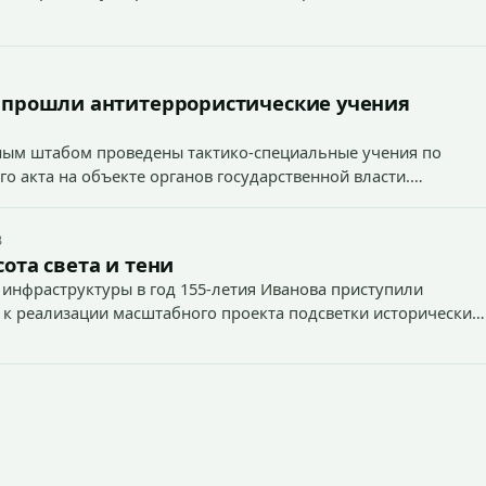
 прошли антитеррористические учения
вным штабом проведены тактико-специальные учения по
о акта на объекте органов государственной власти.
3
ота света и тени
 инфраструктуры в год 155-летия Иванова приступили
 к реализации масштабного проекта подсветки исторических
тей и знаковых мест.