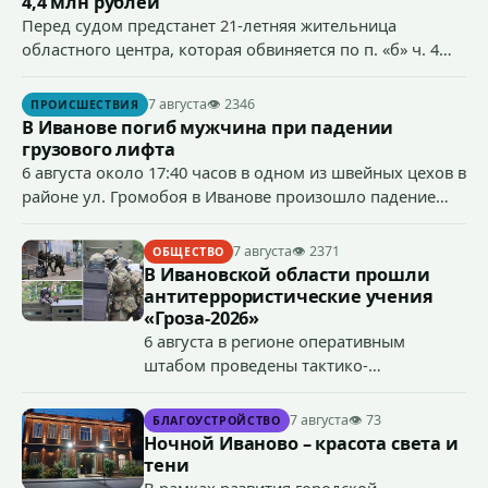
4,4 млн рублей
Перед судом предстанет 21-летняя жительница
областного центра, которая обвиняется по п. «б» ч. 4
ст.158 УК РФ (кража) - в хищении товаров на общую
сумму более 4,4 млн рублей через маркетплейс.
7 августа
👁 2346
ПРОИСШЕСТВИЯ
В Иванове погиб мужчина при падении
грузового лифта
6 августа около 17:40 часов в одном из швейных цехов в
районе ул. Громобоя в Иванове произошло падение
грузового лифта в районе 3-го этажа.
7 августа
👁 2371
ОБЩЕСТВО
В Ивановской области прошли
антитеррористические учения
«Гроза-2026»
6 августа в регионе оперативным
штабом проведены тактико-
специальные учения по пресечению
террористического акта на объекте
7 августа
👁 73
БЛАГОУСТРОЙСТВО
органов государственной власти.
Ночной Иваново – красота света и
«Гроза-2026».
тени
В рамках развития городской