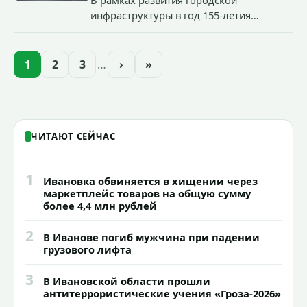
инфраструктуры в год 155-летия
Иванова приступили городские власти
приступили к реализации масштабного
проекта подсветки исторических
1
2
3
…
›
»
зданий, достопримечательностей и
знаковых мест.
ЧИТАЮТ СЕЙЧАС
1
Ивановка обвиняется в хищении через
маркетплейс товаров на общую сумму
более 4,4 млн рублей
2
В Иванове погиб мужчина при падении
грузового лифта
3
В Ивановской области прошли
антитеррористические учения «Гроза-2026»