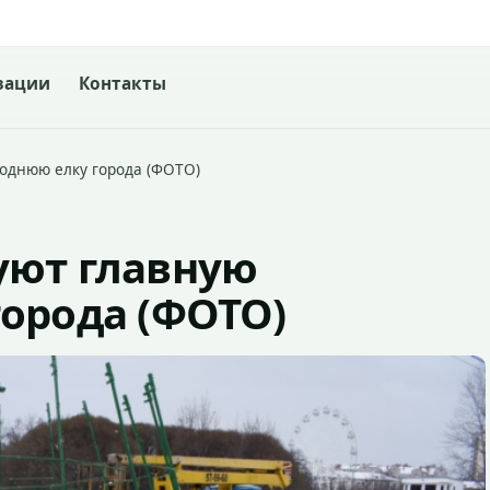
зации
Контакты
однюю елку города (ФОТО)
уют главную
орода (ФОТО)