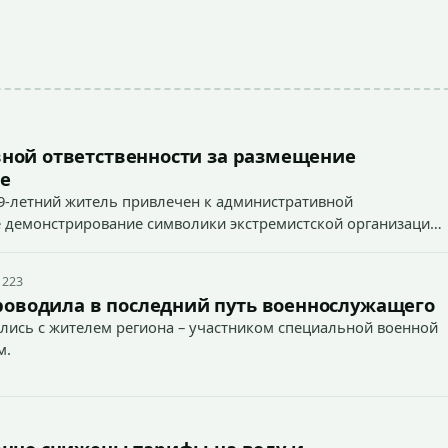
ной ответственности за размещение
е
9-летний житель привлечен к административной
ное демонстрирование символики экстремистской организации,
 наказуемого деяния) за размещение экстремистской
 223
роводила в последний путь военнослужащего
лись с жителем региона – участником специальной военной
м.