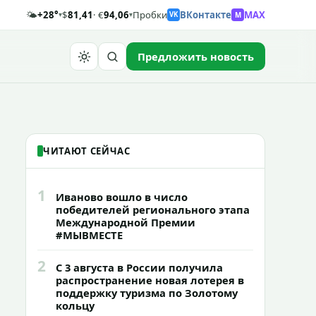
🌤️
+28°
$
81,41
· €
94,06
Пробки
ВКонтакте
MAX
M
▾
▾
VK
Предложить новость
Найти
ЧИТАЮТ СЕЙЧАС
1
Иваново вошло в число
победителей регионального этапа
Международной Премии
#МЫВМЕСТЕ
2
С 3 августа в России получила
распространение новая лотерея в
поддержку туризма по Золотому
кольцу