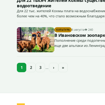
Для 22 тысяч жителей Кохмы существ
водоотведение
Для 22 тыс. жителей Кохмы плата на водоснабжение
более чем на 40%, что стало возможным благодаря
«Водоканал.
6 августа
👁 240
КУЛЬТУРА
В Ивановском зоопарк
Пополнение среди подопечны
еще две альпаки из Ленингра
— годик).
1
2
3
…
›
»