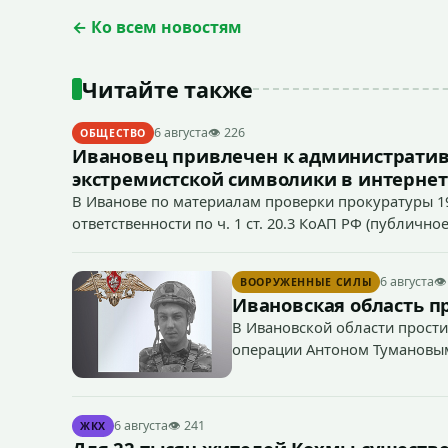
← Ко всем новостям
Читайте также
6 августа
👁 226
ОБЩЕСТВО
Ивановец привлечен к административ
экстремистской символики в интернет
В Иванове по материалам проверки прокуратуры 1
ответственности по ч. 1 ст. 20.3 КоАП РФ (публич
если эти действия не содержат признаков уголовно
символики в сети Интернет.
6 августа
👁
ВООРУЖЕННЫЕ СИЛЫ
Ивановская область п
В Ивановской области прости
операции Антоном Тумановы
6 августа
👁 241
ЖКХ