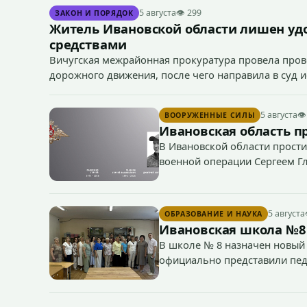
5 августа
👁 299
ЗАКОН И ПОРЯДОК
Житель Ивановской области лишен уд
средствами
Вичугская межрайонная прокуратура провела пров
дорожного движения, после чего направила в суд 
средствами 38-летним водителем.
5 августа
👁
ВООРУЖЕННЫЕ СИЛЫ
Ивановская область п
В Ивановской области прости
военной операции Сергеем Г
5 августа
ОБРАЗОВАНИЕ И НАУКА
Ивановская школа №8
В школе № 8 назначен новый 
официально представили пед