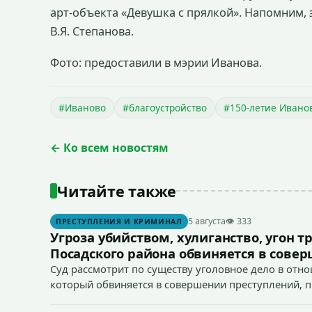
арт-объекта «Девушка с прялкой». Напомним,
В.Я. Степанова.
Фото: предоставили в мэрии Иванова.
#Иваново
#благоустройство
#150-летие Ивано
← Ко всем новостям
Читайте также
5 августа
👁 333
ПРЕСТУПЛЕНИЯ И КРИМИНАЛ
Угроза убийством, хулиганство, угон т
Посадского района обвиняется в сове
Суд рассмотрит по существу уголовное дело в отн
который обвиняется в совершении преступлений, пред
166 УК РФ (угон транспортного средства), п. «а» ч. 1 