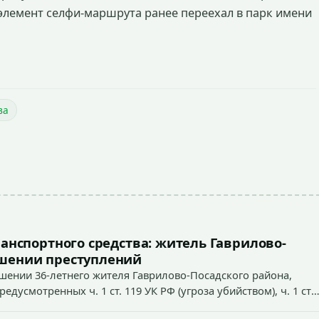
 элемент селфи-маршрута ранее переехал в парк имени
ва
ранспортного средства: житель Гаврилово-
ршении преступлений
ошении 36-летнего жителя Гаврилово-Посадского района,
усмотренных ч. 1 ст. 119 УК РФ (угроза убийством), ч. 1 ст.
ст. 213 УК РФ (хулиганство).