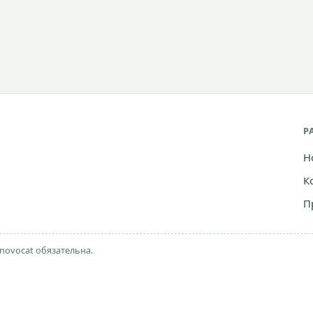
Р
Н
К
П
novocat обязательна.