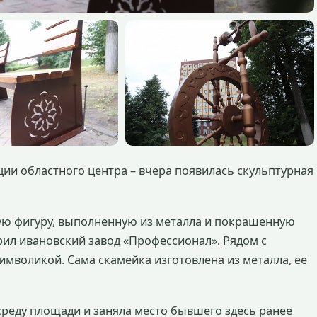
ии областного центра – вчера появилась скульптурная
ую фигуру, выполненную из металла и покрашенную
рил ивановский завод «Профессионал». Рядом с
имволикой. Сама скамейка изготовлена из металла, ее
реду площади и заняла место бывшего здесь ранее