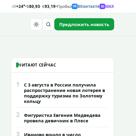
⛅
+24°
$
80,93
· €
93,19
Пробки
ВКонтакте
MAX
M
▾
▾
VK
Предложить новость
Найти
ЧИТАЮТ СЕЙЧАС
1
С 3 августа в России получила
распространение новая лотерея в
поддержку туризма по Золотому
кольцу
2
Фигуристка Евгения Медведева
провела девичник в Плесе
3
Иваново вошло в число