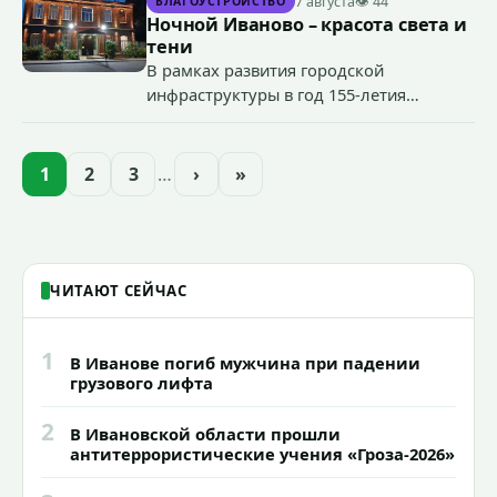
7 августа
👁 44
БЛАГОУСТРОЙСТВО
органов государственной власти.
Ночной Иваново – красота света и
«Гроза-2026».
тени
В рамках развития городской
инфраструктуры в год 155-летия
Иванова приступили городские власти
приступили к реализации масштабного
проекта подсветки исторических
1
2
3
…
›
»
зданий, достопримечательностей и
знаковых мест.
ЧИТАЮТ СЕЙЧАС
1
В Иванове погиб мужчина при падении
грузового лифта
2
В Ивановской области прошли
антитеррористические учения «Гроза-2026»