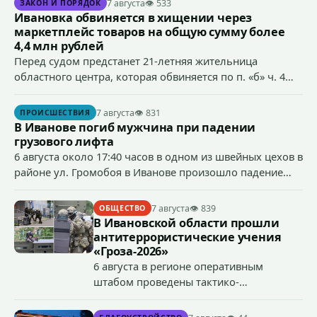
7 августа
👁 533
ЗАКОН И ПОРЯДОК
Ивановка обвиняется в хищении через
маркетплейс товаров на общую сумму более
4,4 млн рублей
Перед судом предстанет 21-летняя жительница
областного центра, которая обвиняется по п. «б» ч. 4
ст.158 УК РФ (кража) - в хищении товаров на общую
сумму более 4,4 млн рублей через маркетплейс.
7 августа
👁 831
ПРОИСШЕСТВИЯ
В Иванове погиб мужчина при падении
грузового лифта
6 августа около 17:40 часов в одном из швейных цехов в
районе ул. Громобоя в Иванове произошло падение
грузового лифта в районе 3-го этажа.
7 августа
👁 839
ОБЩЕСТВО
В Ивановской области прошли
антитеррористические учения
«Гроза-2026»
6 августа в регионе оперативным
штабом проведены тактико-
специальные учения по пресечению
террористического акта на объекте