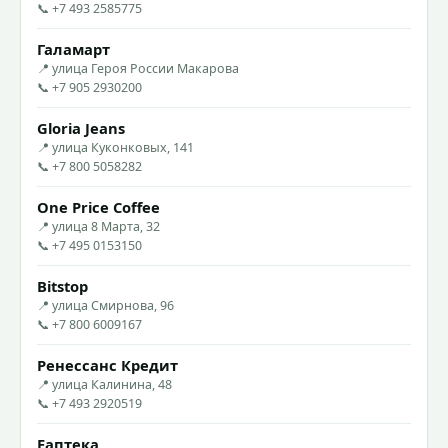
📞 +7 493 2585775
Галамарт
📍 улица Героя России Макарова
📞 +7 905 2930200
Gloria Jeans
📍 улица Куконковых, 141
📞 +7 800 5058282
One Price Coffee
📍 улица 8 Марта, 32
📞 +7 495 0153150
Bitstop
📍 улица Смирнова, 96
📞 +7 800 6009167
Ренессанс Кредит
📍 улица Калинина, 48
📞 +7 493 2920519
Еаптека