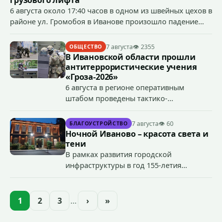
грузового лифта
6 августа около 17:40 часов в одном из швейных цехов в
районе ул. Громобоя в Иванове произошло падение
грузового лифта в районе 3-го этажа.
7 августа
👁 2355
ОБЩЕСТВО
В Ивановской области прошли
антитеррористические учения
«Гроза-2026»
6 августа в регионе оперативным
штабом проведены тактико-
специальные учения по пресечению
террористического акта на объекте
7 августа
👁 60
БЛАГОУСТРОЙСТВО
органов государственной власти.
Ночной Иваново – красота света и
«Гроза-2026».
тени
В рамках развития городской
инфраструктуры в год 155-летия
Иванова приступили городские власти
приступили к реализации масштабного
проекта подсветки исторических
1
2
3
…
›
»
зданий, достопримечательностей и
знаковых мест.