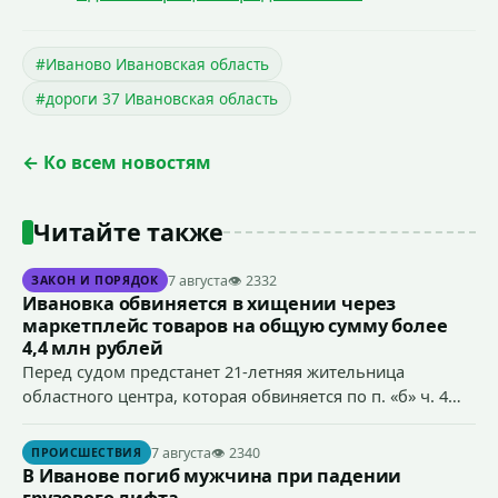
#Иваново Ивановская область
#дороги 37 Ивановская область
← Ко всем новостям
Читайте также
7 августа
👁 2332
ЗАКОН И ПОРЯДОК
Ивановка обвиняется в хищении через
маркетплейс товаров на общую сумму более
4,4 млн рублей
Перед судом предстанет 21-летняя жительница
областного центра, которая обвиняется по п. «б» ч. 4
ст.158 УК РФ (кража) - в хищении товаров на общую
сумму более 4,4 млн рублей через маркетплейс.
7 августа
👁 2340
ПРОИСШЕСТВИЯ
В Иванове погиб мужчина при падении