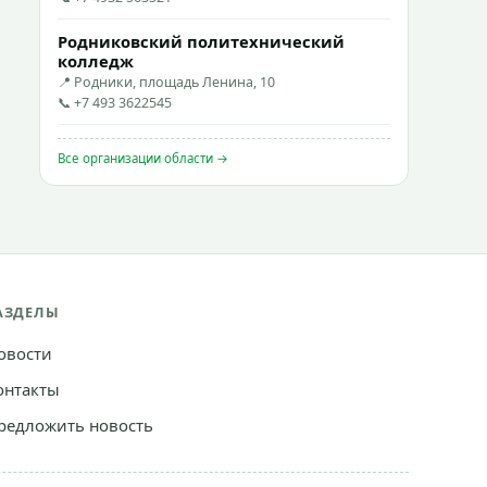
Родниковский политехнический
колледж
📍 Родники, площадь Ленина, 10
📞 +7 493 3622545
Все организации области →
АЗДЕЛЫ
овости
онтакты
редложить новость