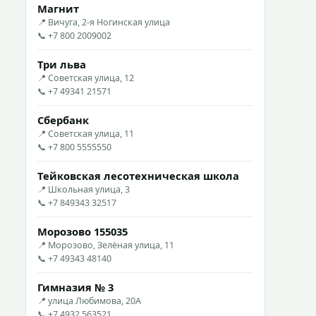
Магнит
📍 Вичуга, 2-я Ногинская улица
📞 +7 800 2009002
Три льва
📍 Советская улица, 12
📞 +7 49341 21571
Сбербанк
📍 Советская улица, 11
📞 +7 800 5555550
Тейковская лесотехническая школа
📍 Школьная улица, 3
📞 +7 849343 32517
Морозово 155035
📍 Морозово, Зелёная улица, 11
📞 +7 49343 48140
Гимназия № 3
📍 улица Любимова, 20А
📞 +7 4932 563521