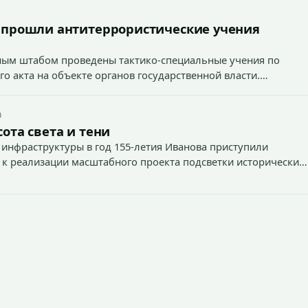
 прошли антитеррористические учения
вным штабом проведены тактико-специальные учения по
о акта на объекте органов государственной власти.
0
ота света и тени
 инфраструктуры в год 155-летия Иванова приступили
 к реализации масштабного проекта подсветки исторических
тей и знаковых мест.