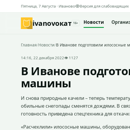
Пятница, 7 Августа · Иваново
Версия для слабовидящих
ivanovo
кат
Новости
Органи
16+
Главная
/
Новости
/
В Иванове подготовили илососные
14:16, 22 декабря 2022
👁 1127
В Иванове подгот
машины
И снова природные качели – теперь температу
обильные снегопады сменятся дождями. В связ
готовность приведена спецтехника для откачк
«Расчехлили» илососные машины, оборудова