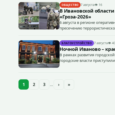
7 августа
👁 16
ОБЩЕСТВО
В Ивановской области
«Гроза-2026»
6 августа в регионе операти
пресечению террористическог
«Гроза-2026».
7 августа
👁 4
БЛАГОУСТРОЙСТВО
Ночной Иваново – крас
В рамках развития городской
городские власти приступили
зданий, достопримечательнос
1
2
3
…
›
»