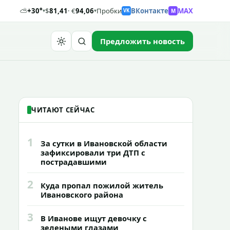
⛅
+30°
$
81,41
· €
94,06
Пробки
ВКонтакте
MAX
M
▾
▾
VK
Предложить новость
Найти
ЧИТАЮТ СЕЙЧАС
1
За сутки в Ивановской области
зафиксировали три ДТП с
пострадавшими
2
Куда пропал пожилой житель
Ивановского района
3
В Иванове ищут девочку с
зелеными глазами