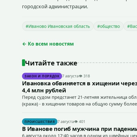
городской администрации.
#Иваново Ивановская область
#общество
#Вас
← Ко всем новостям
Читайте также
7 августа
👁 318
ЗАКОН И ПОРЯДОК
Ивановка обвиняется в хищении через
4,4 млн рублей
Перед судом предстанет 21-летняя жительница облас
(кража) - в хищении товаров на общую сумму более
7 августа
👁 401
ПРОИСШЕСТВИЯ
В Иванове погиб мужчина при падении
6 августа около 17:40 часов в одном из швейных ц