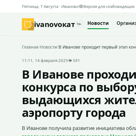
Пятница, 7 Августа · Иваново
Версия для слабовидящих
ivanovo
кат
Новости
Органи
16+
Главная
/
Новости
/
В Иванове проходит первый этап ко
11:11, 14 февраля 2025
👁 591
В Иванове проходи
конкурса по выбор
выдающихся жител
аэропорту города
В Иванове получила развитие инициатива об