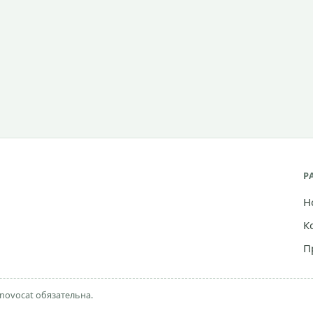
Р
Н
К
П
novocat обязательна.