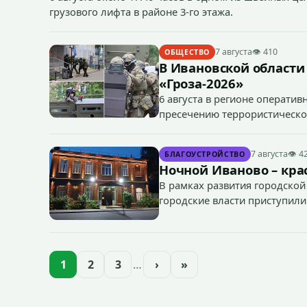
грузового лифта в районе 3-го этажа.
7 августа
👁 410
ОБЩЕСТВО
В Ивановской области
«Гроза-2026»
6 августа в регионе операти
пресечению террористическог
«Гроза-2026».
7 августа
👁 4
БЛАГОУСТРОЙСТВО
Ночной Иваново – крас
В рамках развития городской
городские власти приступили
зданий, достопримечательнос
1
2
3
…
›
»