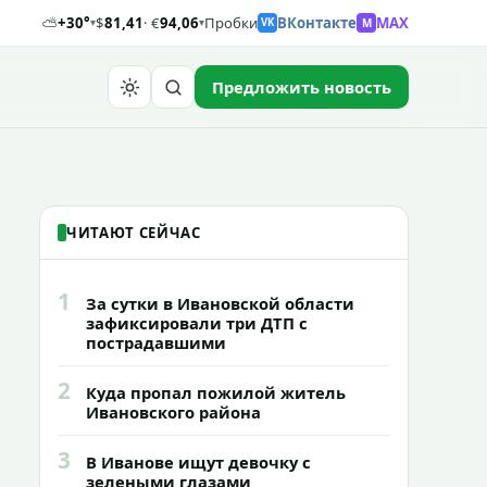
⛅
+30°
$
81,41
· €
94,06
Пробки
ВКонтакте
MAX
M
▾
▾
VK
Предложить новость
Найти
ЧИТАЮТ СЕЙЧАС
1
За сутки в Ивановской области
зафиксировали три ДТП с
пострадавшими
2
Куда пропал пожилой житель
Ивановского района
3
В Иванове ищут девочку с
зелеными глазами