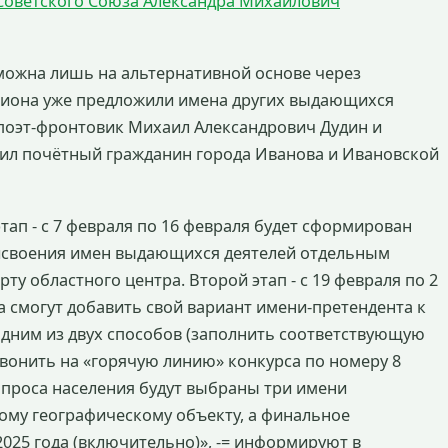
Советского Союза Александра Михайлович
можна лишь на альтернативной основе через
гиона уже предложили имена других выдающихся
 поэт-фронтовик Михаил Александрович Дудин и
тил почётный гражданин города Иванова и Ивановской
тап - с 7 февраля по 16 февраля будет сформирован
исвоения имен выдающихся деятелей отдельным
ту областного центра. Второй этап - с 19 февраля по 2
а смогут добавить свой вариант имени-претендента к
дним из двух способов (заполнить соответствующую
вонить на «горячую линию» конкурса по номеру 8
 опроса населения будут выбраны три имени
ному географическому объекту, а финальное
2025 года (включительно)», -= информируют в