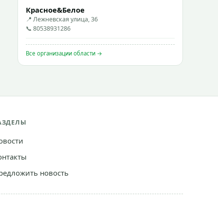
Красное&Белое
📍 Лежневская улица, 36
📞 80538931286
Все организации области →
АЗДЕЛЫ
овости
онтакты
редложить новость