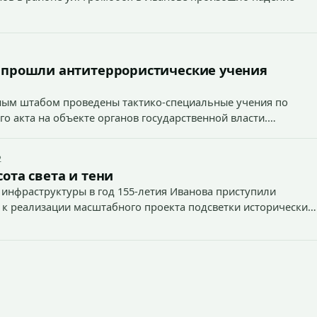
 прошли антитеррористические учения
вным штабом проведены тактико-специальные учения по
о акта на объекте органов государственной власти.
2
ота света и тени
 инфраструктуры в год 155-летия Иванова приступили
 к реализации масштабного проекта подсветки исторических
тей и знаковых мест.