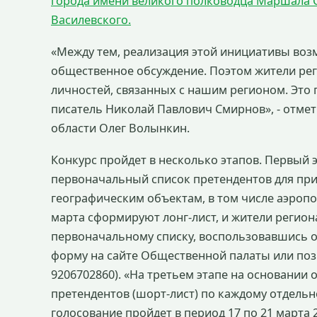
города имени великого полководца Маршала 
Василевского.
«Между тем, реализация этой инициативы воз
общественное обсуждение. Поэтом жители ре
личностей, связанных с нашим регионом. Это
писатель Николай Павлович Смирнов», - отме
области Олег Волынкин.
Конкурс пройдет в несколько этапов. Первый э
первоначальный список претендентов для пр
географическим объектам, в том числе аэропор
марта сформируют лонг-лист, и жители регион
первоначальному списку, воспользовавшись о
форму на сайте Общественной палаты или поз
9206702860). «На третьем этапе на основании
претендентов (шорт-лист) по каждому отдель
голосование пройдет в период 17 по 21 марта 