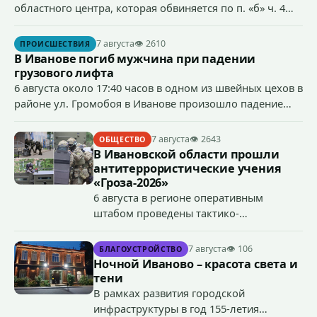
областного центра, которая обвиняется по п. «б» ч. 4
ст.158 УК РФ (кража) - в хищении товаров на общую
сумму более 4,4 млн рублей через маркетплейс.
7 августа
👁 2610
ПРОИСШЕСТВИЯ
В Иванове погиб мужчина при падении
грузового лифта
6 августа около 17:40 часов в одном из швейных цехов в
районе ул. Громобоя в Иванове произошло падение
грузового лифта в районе 3-го этажа.
7 августа
👁 2643
ОБЩЕСТВО
В Ивановской области прошли
антитеррористические учения
«Гроза-2026»
6 августа в регионе оперативным
штабом проведены тактико-
специальные учения по пресечению
террористического акта на объекте
7 августа
👁 106
БЛАГОУСТРОЙСТВО
органов государственной власти.
Ночной Иваново – красота света и
«Гроза-2026».
тени
В рамках развития городской
инфраструктуры в год 155-летия