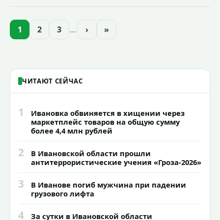
Иванова приступили городские власти
приступили к реализации масштабного
проекта подсветки исторических
1
2
3
…
›
»
зданий, достопримечательностей и
знаковых мест.
ЧИТАЮТ СЕЙЧАС
1
Ивановка обвиняется в хищении через
маркетплейс товаров на общую сумму
более 4,4 млн рублей
2
В Ивановской области прошли
антитеррористические учения «Гроза-2026»
3
В Иванове погиб мужчина при падении
грузового лифта
4
За сутки в Ивановской области