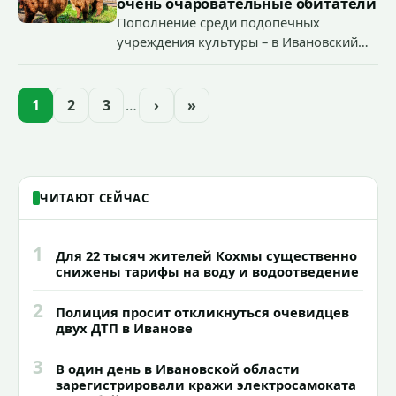
очень очаровательные обитатели
Пополнение среди подопечных
учреждения культуры – в Ивановский
зоопарк приехали еще две альпаки из
Ленинградской и Новгородской
областей (самцу - 6 месяцев, самочке —
1
2
3
…
›
»
годик).
ЧИТАЮТ СЕЙЧАС
1
Для 22 тысяч жителей Кохмы существенно
снижены тарифы на воду и водоотведение
2
Полиция просит откликнуться очевидцев
двух ДТП в Иванове
3
В один день в Ивановской области
зарегистрировали кражи электросамоката