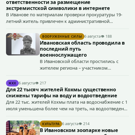
ответственности за размещение
экстремистской символики в интернете
В Иванове по материалам проверки прокуратуры 19-
летний житель привлечен к административной
ответственности по ч. 1 ст. 20.3 КоАП РФ (публичное
демонстрирование символики экстремистской
6 августа
👁 188
ВООРУЖЕННЫЕ СИЛЫ
организации, если эти действия не содержат признаков
Ивановская область проводила в
уголовно наказуемого деяния) за размещение
последний путь
экстремистской символики в сети Интернет.
военнослужащего
В Ивановской области простились с
жителем региона – участником
специальной военной операции
Антоном Тумановым.
6 августа
👁 217
ЖКХ
Для 22 тысяч жителей Кохмы существенно
снижены тарифы на воду и водоотведение
Для 22 тыс. жителей Кохмы плата на водоснабжение с 1
июля уменьшена более чем на треть, на водоотведение
- более чем на 40%, что стало возможным благодаря
началу работы в городе областного предприятия
6 августа
👁 214
КУЛЬТУРА
«Водоканал.
В Ивановском зоопарке новые