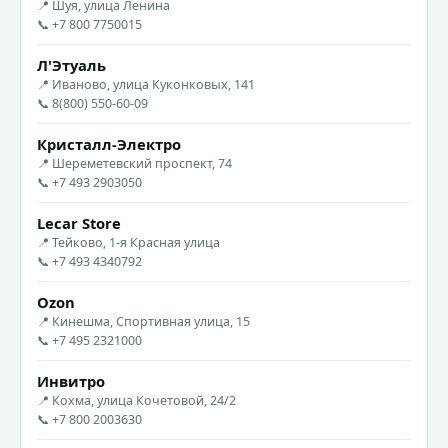
📍 Шуя, улица Ленина
📞 +7 800 7750015
Л'Этуаль
📍 Иваново, улица Куконковых, 141
📞 8(800) 550-60-09
Кристалл-Электро
📍 Шереметевский проспект, 74
📞 +7 493 2903050
Lecar Store
📍 Тейково, 1-я Красная улица
📞 +7 493 4340792
Ozon
📍 Кинешма, Спортивная улица, 15
📞 +7 495 2321000
Инвитро
📍 Кохма, улица Кочетовой, 24/2
📞 +7 800 2003630