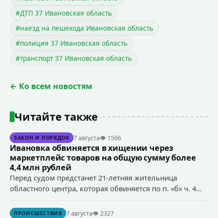
#ДТП 37 Ивановская область
#наезд на пешехода Ивановская область
#полиция 37 Ивановская область
#транспорт 37 Ивановская область
← Ко всем новостям
Читайте также
7 августа
👁 1566
ЗАКОН И ПОРЯДОК
Ивановка обвиняется в хищении через
маркетплейс товаров на общую сумму более
4,4 млн рублей
Перед судом предстанет 21-летняя жительница
областного центра, которая обвиняется по п. «б» ч. 4
ст.158 УК РФ (кража) - в хищении товаров на общую
сумму более 4,4 млн рублей через маркетплейс.
7 августа
👁 2327
ПРОИСШЕСТВИЯ