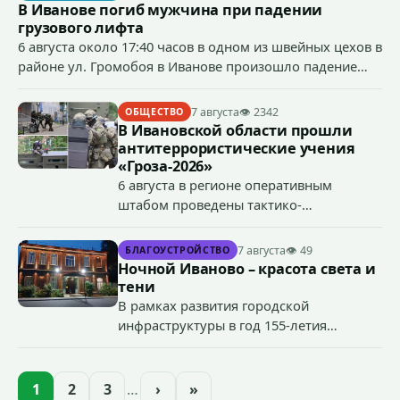
В Иванове погиб мужчина при падении
грузового лифта
6 августа около 17:40 часов в одном из швейных цехов в
районе ул. Громобоя в Иванове произошло падение
грузового лифта в районе 3-го этажа.
7 августа
👁 2342
ОБЩЕСТВО
В Ивановской области прошли
антитеррористические учения
«Гроза-2026»
6 августа в регионе оперативным
штабом проведены тактико-
специальные учения по пресечению
террористического акта на объекте
7 августа
👁 49
БЛАГОУСТРОЙСТВО
органов государственной власти.
Ночной Иваново – красота света и
«Гроза-2026».
тени
В рамках развития городской
инфраструктуры в год 155-летия
Иванова приступили городские власти
приступили к реализации масштабного
проекта подсветки исторических
1
2
3
…
›
»