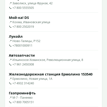
📍 Заволжск, улица Фрунзе, 42
📞 +7 800 5555505
Мой-ка! DS
📍 Кохма, Ивановская улица
📞 +7 800 2502019
Лукойл
📍 Ново-Талицы, Р152
📞 +78001000911
Автозапчасти
📍 Ильинское-Хованское, Революционная улица, 8
📞 +7 961 2450308
Железнодорожная станция Ермолино 153540
📍 Ермолино, Новая улица, 1А
📞 +7 4932 314240
Газпромнефть
📍 М-7 - Панеево
📞 +7 800 7005151