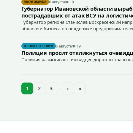
6 августа
👁 10
ЭКОНОМИКА
Губернатор Ивановской области выра
пострадавших от атак ВСУ на логист
Губернатор региона Станислав Воскресенский напр
области и бизнеса по поддержке предпринимателей
«Вайлдберриз».
6 августа
👁 19
ПРОИСШЕСТВИЯ
Полиция просит откликнуться очевидц
Полиция разыскивает очевидцев дорожно-транспо
- 25 июля в 14:10 на проезжей части в районе дом
- 26 июля около 14:00 часов на проезжей части в р
1
2
3
…
›
»