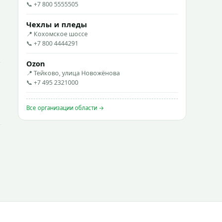
📞 +7 800 5555505
Чехлы и пледы
📍 Кохомское шоссе
📞 +7 800 4444291
Ozon
📍 Тейково, улица Новожёнова
📞 +7 495 2321000
Все организации области →