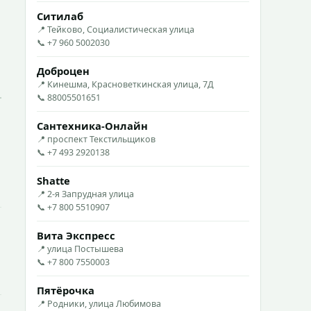
Ситилаб
📍 Тейково, Социалистическая улица
📞 +7 960 5002030
Доброцен
📍 Кинешма, Красноветкинская улица, 7Д
📞 88005501651
Сантехника-Онлайн
📍 проспект Текстильщиков
📞 +7 493 2920138
Shatte
📍 2-я Запрудная улица
📞 +7 800 5510907
Вита Экспресс
📍 улица Постышева
📞 +7 800 7550003
Пятёрочка
📍 Родники, улица Любимова