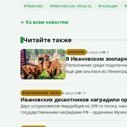
#Иваново
#Ивановская область
#полиция
#
← Ко всем новостям
Читайте также
6 августа
👁 3
КУЛЬТУРА
В Ивановском зоопарк
Пополнение среди подопечны
еще две альпаки из Ленингра
— годик).
6 августа
👁 11
ВООРУЖЕННЫЕ СИЛЫ
Ивановских десантников наградили о
Двух штурмовиков-гвардейцев из 299-го полка, нах
государственными наградами РФ - орденами Мужес