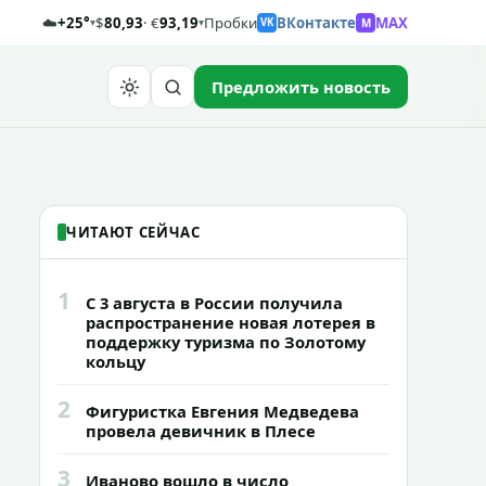
☁️
+25°
$
80,93
· €
93,19
Пробки
ВКонтакте
MAX
M
▾
▾
VK
Предложить новость
Найти
ЧИТАЮТ СЕЙЧАС
1
С 3 августа в России получила
распространение новая лотерея в
поддержку туризма по Золотому
кольцу
2
Фигуристка Евгения Медведева
провела девичник в Плесе
3
Иваново вошло в число