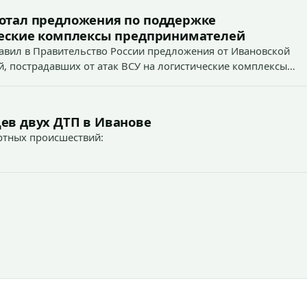
ботал предложения по поддержке
ические комплексы предпринимателей
авил в Правительство России предложения от Ивановской
, пострадавших от атак ВСУ на логистические комплексы
ев двух ДТП в Иванове
ртных происшествий:
а № 1В по Кохомскому шоссе города Иванова,
айоне дома № 112/1 по проспекту Ленина города Иванова.