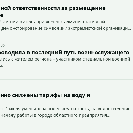
ной ответственности за размещение
е
9-летний житель привлечен к административной
ное демонстрирование символики экстремистской организации,
 наказуемого деяния) за размещение экстремистской
 80
роводила в последний путь военнослужащего
лись с жителем региона – участником специальной военной
м.
енно снижены тарифы на воду и
 с 1 июля уменьшена более чем на треть, на водоотведение -
 началу работы в городе областного предприятия