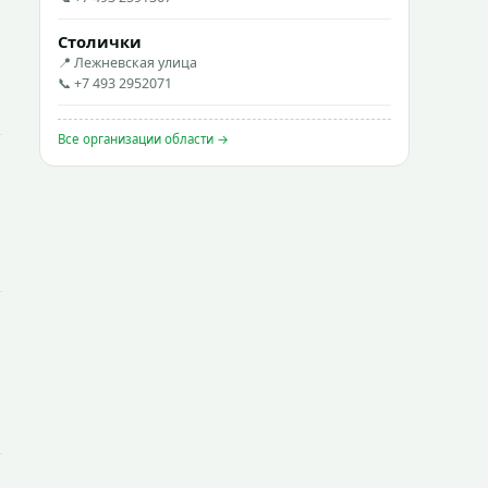
Столички
📍 Лежневская улица
📞 +7 493 2952071
Все организации области →