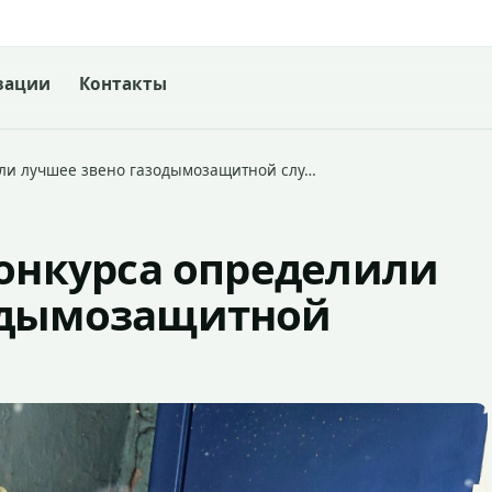
зации
Контакты
или лучшее звено газодымозащитной слу…
конкурса определили
одымозащитной