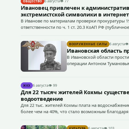
6 августа
👁 77
ОБЩЕСТВО
Ивановец привлечен к административ
экстремистской символики в интернет
В Иванове по материалам проверки прокуратуры 1
ответственности по ч. 1 ст. 20.3 КоАП РФ (публич
если эти действия не содержат признаков уголовно
символики в сети Интернет.
6 августа
👁
ВООРУЖЕННЫЕ СИЛЫ
Ивановская область п
В Ивановской области прости
операции Антоном Тумановы
6 августа
👁 99
ЖКХ
Для 22 тысяч жителей Кохмы существ
водоотведение
Для 22 тыс. жителей Кохмы плата на водоснабжение
более чем на 40%, что стало возможным благодаря
«Водоканал.
6 августа
👁 103
КУЛЬТУРА