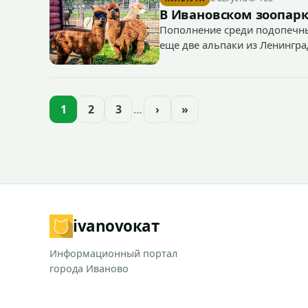
В Ивановском зоопарк
Пополнение среди подопечны
еще две альпаки из Ленингра
— годик).
1
2
3
…
›
»
ivanovo
кат
Информационный портал
города Иваново