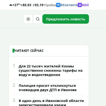
☁️
+27°
$
80,93
· €
93,19
Пробки
ВКонтакте
MAX
M
▾
▾
VK
Предложить новость
Найти
ЧИТАЮТ СЕЙЧАС
1
Для 22 тысяч жителей Кохмы
существенно снижены тарифы на
воду и водоотведение
2
Полиция просит откликнуться
очевидцев двух ДТП в Иванове
3
В один день в Ивановской области
зарегистрировали кражи