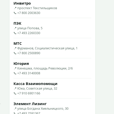
Инвитро
📍 проспект Текстильщиков
📞 +7 800 2003630
ПЭК
📍 улица Попова, 5
📞 +7 493 2260330
МТС
📍 Фурманов, Социалистическая улица, 1
📞 +7 800 2500890
Югория
📍 Кинешма, площадь Революции, 2/6
📞 +7 493 3140008
Касса Взаимопомощи
📍 Южа, Советская улица, 32
📞 +7 910 6901166
Элемент Лизинг
📍 улица Богдана Хмельницкого, 30
📞 +7 493 2591367