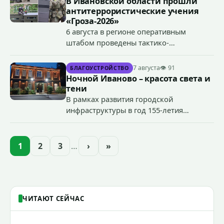
В Ивановской области прошли
антитеррористические учения
«Гроза-2026»
6 августа в регионе оперативным
штабом проведены тактико-
специальные учения по пресечению
террористического акта на объекте
7 августа
👁 91
БЛАГОУСТРОЙСТВО
органов государственной власти.
Ночной Иваново – красота света и
«Гроза-2026».
тени
В рамках развития городской
инфраструктуры в год 155-летия
Иванова приступили городские власти
приступили к реализации масштабного
проекта подсветки исторических
1
2
3
…
›
»
зданий, достопримечательностей и
знаковых мест.
ЧИТАЮТ СЕЙЧАС