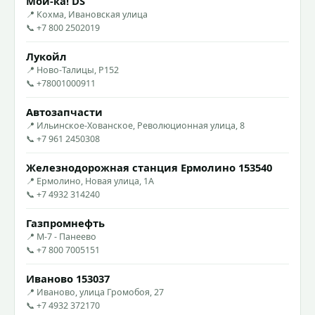
Мой-ка! DS
📍 Кохма, Ивановская улица
📞 +7 800 2502019
Лукойл
📍 Ново-Талицы, Р152
📞 +78001000911
Автозапчасти
📍 Ильинское-Хованское, Революционная улица, 8
📞 +7 961 2450308
Железнодорожная станция Ермолино 153540
📍 Ермолино, Новая улица, 1А
📞 +7 4932 314240
Газпромнефть
📍 М-7 - Панеево
📞 +7 800 7005151
Иваново 153037
📍 Иваново, улица Громобоя, 27
📞 +7 4932 372170