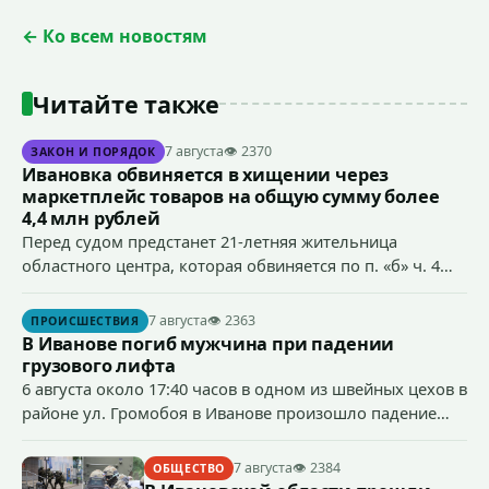
← Ко всем новостям
Читайте также
7 августа
👁 2370
ЗАКОН И ПОРЯДОК
Ивановка обвиняется в хищении через
маркетплейс товаров на общую сумму более
4,4 млн рублей
Перед судом предстанет 21-летняя жительница
областного центра, которая обвиняется по п. «б» ч. 4
ст.158 УК РФ (кража) - в хищении товаров на общую
сумму более 4,4 млн рублей через маркетплейс.
7 августа
👁 2363
ПРОИСШЕСТВИЯ
В Иванове погиб мужчина при падении
грузового лифта
6 августа около 17:40 часов в одном из швейных цехов в
районе ул. Громобоя в Иванове произошло падение
грузового лифта в районе 3-го этажа.
7 августа
👁 2384
ОБЩЕСТВО