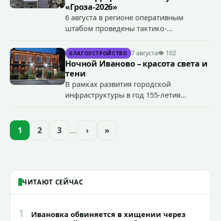
«Гроза-2026»
6 августа в регионе оперативным
штабом проведены тактико-
специальные учения по пресечению
террористического акта на объекте
7 августа
👁 102
БЛАГОУСТРОЙСТВО
органов государственной власти.
Ночной Иваново – красота света и
«Гроза-2026».
тени
В рамках развития городской
инфраструктуры в год 155-летия
Иванова приступили городские власти
приступили к реализации масштабного
проекта подсветки исторических
1
2
3
…
›
»
зданий, достопримечательностей и
знаковых мест.
ЧИТАЮТ СЕЙЧАС
1
Ивановка обвиняется в хищении через