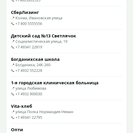
📞 +79605003535
СберЛизинг
📍 Кохма, Ивановская улица
📞 +7 800 5555556
Детский сад №13 Светлячок
📍 Социалистическая улица, 19
📞 +7 49341 22819
Богданихская школа
📍 Богданиха, 24К-260
📞 +7 4932 552228
1-я городская клиническая больница
📍 улица Любимова
📞 +7 4932 900030
Vita-хлеб
📍 улица Полка Нормандия-Неман
📞 +7 49341 22795
Опти