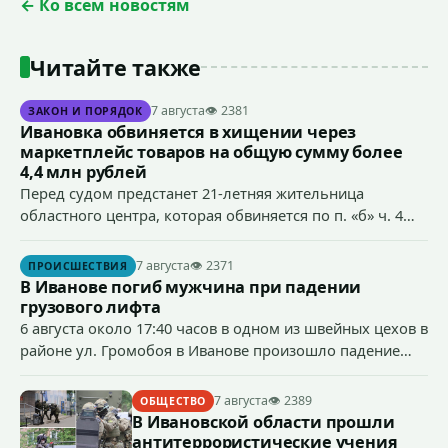
← Ко всем новостям
Читайте также
7 августа
👁 2381
ЗАКОН И ПОРЯДОК
Ивановка обвиняется в хищении через
маркетплейс товаров на общую сумму более
4,4 млн рублей
Перед судом предстанет 21-летняя жительница
областного центра, которая обвиняется по п. «б» ч. 4
ст.158 УК РФ (кража) - в хищении товаров на общую
сумму более 4,4 млн рублей через маркетплейс.
7 августа
👁 2371
ПРОИСШЕСТВИЯ
В Иванове погиб мужчина при падении
грузового лифта
6 августа около 17:40 часов в одном из швейных цехов в
районе ул. Громобоя в Иванове произошло падение
грузового лифта в районе 3-го этажа.
7 августа
👁 2389
ОБЩЕСТВО
В Ивановской области прошли
антитеррористические учения