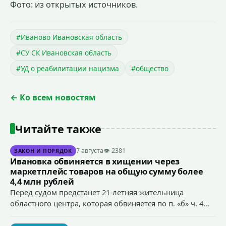
Фото: из открытых источников.
#Иваново Ивановская область
#СУ СК Ивановская область
#УД о реабилитации нацизма
#общество
← Ко всем новостям
Читайте также
7 августа
👁 2381
ЗАКОН И ПОРЯДОК
Ивановка обвиняется в хищении через
маркетплейс товаров на общую сумму более
4,4 млн рублей
Перед судом предстанет 21-летняя жительница
областного центра, которая обвиняется по п. «б» ч. 4
ст.158 УК РФ (кража) - в хищении товаров на общую
сумму более 4,4 млн рублей через маркетплейс.