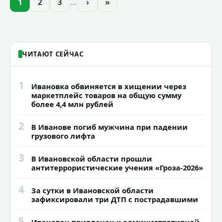
1
2
3
…
›
»
зданий, достопримечательностей и
знаковых мест.
ЧИТАЮТ СЕЙЧАС
1
Ивановка обвиняется в хищении через
маркетплейс товаров на общую сумму
более 4,4 млн рублей
2
В Иванове погиб мужчина при падении
грузового лифта
3
В Ивановской области прошли
антитеррористические учения «Гроза-2026»
4
За сутки в Ивановской области
зафиксировали три ДТП с пострадавшими
5
Ивановец привлечен к административной