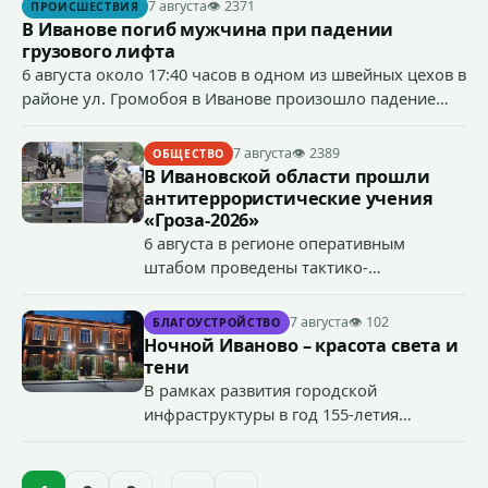
7 августа
👁 2371
ПРОИСШЕСТВИЯ
В Иванове погиб мужчина при падении
грузового лифта
6 августа около 17:40 часов в одном из швейных цехов в
районе ул. Громобоя в Иванове произошло падение
грузового лифта в районе 3-го этажа.
7 августа
👁 2389
ОБЩЕСТВО
В Ивановской области прошли
антитеррористические учения
«Гроза-2026»
6 августа в регионе оперативным
штабом проведены тактико-
специальные учения по пресечению
террористического акта на объекте
7 августа
👁 102
БЛАГОУСТРОЙСТВО
органов государственной власти.
Ночной Иваново – красота света и
«Гроза-2026».
тени
В рамках развития городской
инфраструктуры в год 155-летия
Иванова приступили городские власти
приступили к реализации масштабного
проекта подсветки исторических