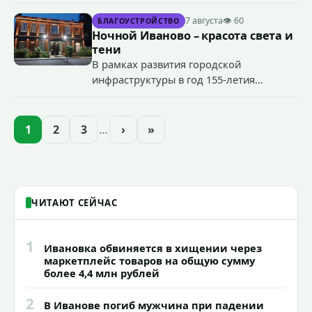
специальные учения по пресечению
террористического акта на объекте
7 августа
👁 60
БЛАГОУСТРОЙСТВО
органов государственной власти.
Ночной Иваново – красота света и
«Гроза-2026».
тени
В рамках развития городской
инфраструктуры в год 155-летия
Иванова приступили городские власти
приступили к реализации масштабного
проекта подсветки исторических
1
2
3
…
›
»
зданий, достопримечательностей и
знаковых мест.
ЧИТАЮТ СЕЙЧАС
1
Ивановка обвиняется в хищении через
маркетплейс товаров на общую сумму
более 4,4 млн рублей
2
В Иванове погиб мужчина при падении