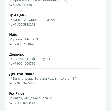
📍 Приволжск, Революционная улица, 87
📞 89997847888
Три цены
📍 Кинешма, улица Щорса, 62Г
📞 +7 800 5338272
Haier
📍 улица 8 Марта, 32
📞 +7 493 2588470
Домикс
📍 3-й Овражный переулок
📞 +7 905 1094716
Дентал Люкс
📍 Вичуга, улица Богдана Хмельницкого, 18/1
📞 +7 920 3405858
Fix Price
📍 Палех, улица Баканова, 11
📞 +7 499 0093515