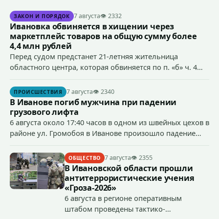
7 августа
👁 2332
ЗАКОН И ПОРЯДОК
Ивановка обвиняется в хищении через
маркетплейс товаров на общую сумму более
4,4 млн рублей
Перед судом предстанет 21-летняя жительница
областного центра, которая обвиняется по п. «б» ч. 4
ст.158 УК РФ (кража) - в хищении товаров на общую
сумму более 4,4 млн рублей через маркетплейс.
7 августа
👁 2340
ПРОИСШЕСТВИЯ
В Иванове погиб мужчина при падении
грузового лифта
6 августа около 17:40 часов в одном из швейных цехов в
районе ул. Громобоя в Иванове произошло падение
грузового лифта в районе 3-го этажа.
7 августа
👁 2355
ОБЩЕСТВО
В Ивановской области прошли
антитеррористические учения
«Гроза-2026»
6 августа в регионе оперативным
штабом проведены тактико-