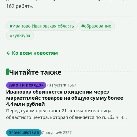
162 ребят».
#Иваново Ивановская область
#образование
#культура
← Ко всем новостям
Читайте также
7 августа
👁 1567
ЗАКОН И ПОРЯДОК
Ивановка обвиняется в хищении через
маркетплейс товаров на общую сумму более
4,4 млн рублей
Перед судом предстанет 21-летняя жительница
областного центра, которая обвиняется по п. «б» ч. 4
ст.158 УК РФ (кража) - в хищении товаров на общую
сумму более 4,4 млн рублей через маркетплейс.
7 августа
👁 2327
ПРОИСШЕСТВИЯ