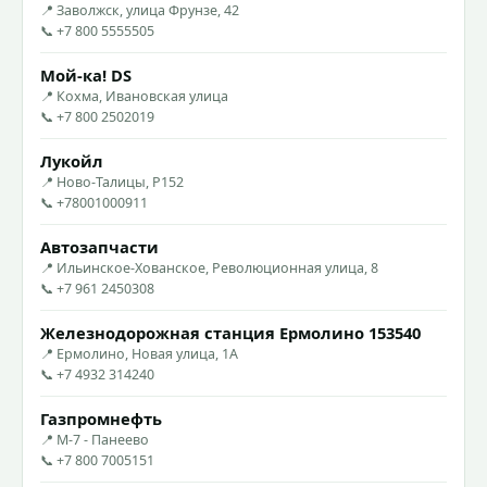
📍 Заволжск, улица Фрунзе, 42
📞 +7 800 5555505
Мой-ка! DS
📍 Кохма, Ивановская улица
📞 +7 800 2502019
Лукойл
📍 Ново-Талицы, Р152
📞 +78001000911
Автозапчасти
📍 Ильинское-Хованское, Революционная улица, 8
📞 +7 961 2450308
Железнодорожная станция Ермолино 153540
📍 Ермолино, Новая улица, 1А
📞 +7 4932 314240
Газпромнефть
📍 М-7 - Панеево
📞 +7 800 7005151