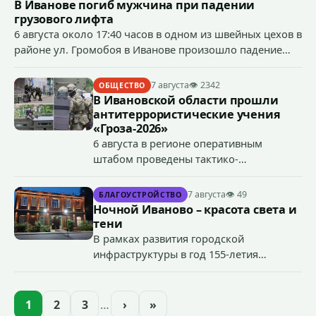
В Иванове погиб мужчина при падении
грузового лифта
6 августа около 17:40 часов в одном из швейных цехов в
районе ул. Громобоя в Иванове произошло падение
грузового лифта в районе 3-го этажа.
7 августа
👁 2342
ОБЩЕСТВО
В Ивановской области прошли
антитеррористические учения
«Гроза-2026»
6 августа в регионе оперативным
штабом проведены тактико-
специальные учения по пресечению
террористического акта на объекте
7 августа
👁 49
БЛАГОУСТРОЙСТВО
органов государственной власти.
Ночной Иваново – красота света и
«Гроза-2026».
тени
В рамках развития городской
инфраструктуры в год 155-летия
Иванова приступили городские власти
приступили к реализации масштабного
проекта подсветки исторических
1
2
3
…
›
»
зданий, достопримечательностей и