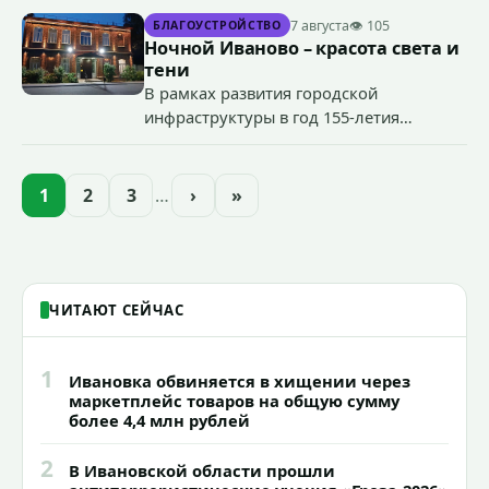
террористического акта на объекте
7 августа
👁 105
БЛАГОУСТРОЙСТВО
органов государственной власти.
Ночной Иваново – красота света и
«Гроза-2026».
тени
В рамках развития городской
инфраструктуры в год 155-летия
Иванова приступили городские власти
приступили к реализации масштабного
проекта подсветки исторических
1
2
3
…
›
»
зданий, достопримечательностей и
знаковых мест.
ЧИТАЮТ СЕЙЧАС
1
Ивановка обвиняется в хищении через
маркетплейс товаров на общую сумму
более 4,4 млн рублей
2
В Ивановской области прошли