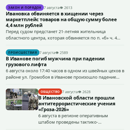
7 августа
👁 2613
ЗАКОН И ПОРЯДОК
Ивановка обвиняется в хищении через
маркетплейс товаров на общую сумму более
4,4 млн рублей
Перед судом предстанет 21-летняя жительница
областного центра, которая обвиняется по п. «б» ч. 4
ст.158 УК РФ (кража) - в хищении товаров на общую
сумму более 4,4 млн рублей через маркетплейс.
7 августа
👁 2589
ПРОИСШЕСТВИЯ
В Иванове погиб мужчина при падении
грузового лифта
6 августа около 17:40 часов в одном из швейных цехов в
районе ул. Громобоя в Иванове произошло падение
грузового лифта в районе 3-го этажа.
7 августа
👁 2628
ОБЩЕСТВО
В Ивановской области прошли
антитеррористические учения
«Гроза-2026»
6 августа в регионе оперативным
штабом проведены тактико-
специальные учения по пресечению