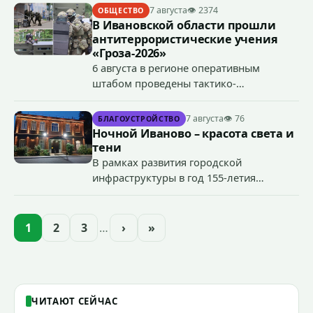
7 августа
👁 2374
ОБЩЕСТВО
В Ивановской области прошли
антитеррористические учения
«Гроза-2026»
6 августа в регионе оперативным
штабом проведены тактико-
специальные учения по пресечению
террористического акта на объекте
7 августа
👁 76
БЛАГОУСТРОЙСТВО
органов государственной власти.
Ночной Иваново – красота света и
«Гроза-2026».
тени
В рамках развития городской
инфраструктуры в год 155-летия
Иванова приступили городские власти
приступили к реализации масштабного
проекта подсветки исторических
1
2
3
…
›
»
зданий, достопримечательностей и
знаковых мест.
ЧИТАЮТ СЕЙЧАС