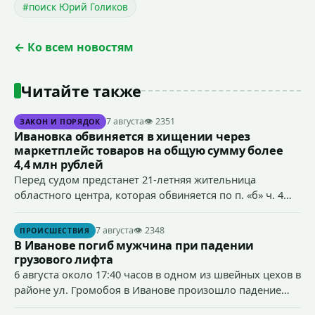
#поиск Юрий Голиков
← Ко всем новостям
Читайте также
7 августа
👁 2351
ЗАКОН И ПОРЯДОК
Ивановка обвиняется в хищении через
маркетплейс товаров на общую сумму более
4,4 млн рублей
Перед судом предстанет 21-летняя жительница
областного центра, которая обвиняется по п. «б» ч. 4
ст.158 УК РФ (кража) - в хищении товаров на общую
сумму более 4,4 млн рублей через маркетплейс.
7 августа
👁 2348
ПРОИСШЕСТВИЯ
В Иванове погиб мужчина при падении
грузового лифта
6 августа около 17:40 часов в одном из швейных цехов в
районе ул. Громобоя в Иванове произошло падение
грузового лифта в районе 3-го этажа.