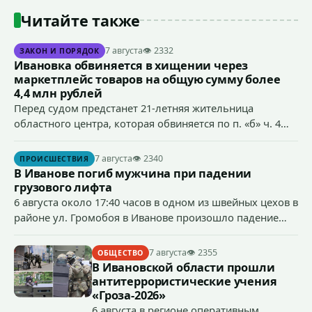
Читайте также
7 августа
👁 2332
ЗАКОН И ПОРЯДОК
Ивановка обвиняется в хищении через
маркетплейс товаров на общую сумму более
4,4 млн рублей
Перед судом предстанет 21-летняя жительница
областного центра, которая обвиняется по п. «б» ч. 4
ст.158 УК РФ (кража) - в хищении товаров на общую
сумму более 4,4 млн рублей через маркетплейс.
7 августа
👁 2340
ПРОИСШЕСТВИЯ
В Иванове погиб мужчина при падении
грузового лифта
6 августа около 17:40 часов в одном из швейных цехов в
районе ул. Громобоя в Иванове произошло падение
грузового лифта в районе 3-го этажа.
7 августа
👁 2355
ОБЩЕСТВО
В Ивановской области прошли
антитеррористические учения
«Гроза-2026»
6 августа в регионе оперативным