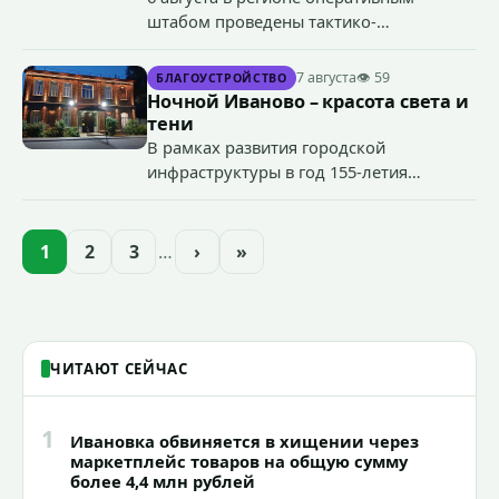
штабом проведены тактико-
специальные учения по пресечению
террористического акта на объекте
7 августа
👁 59
БЛАГОУСТРОЙСТВО
органов государственной власти.
Ночной Иваново – красота света и
«Гроза-2026».
тени
В рамках развития городской
инфраструктуры в год 155-летия
Иванова приступили городские власти
приступили к реализации масштабного
проекта подсветки исторических
1
2
3
…
›
»
зданий, достопримечательностей и
знаковых мест.
ЧИТАЮТ СЕЙЧАС
1
Ивановка обвиняется в хищении через
маркетплейс товаров на общую сумму
более 4,4 млн рублей