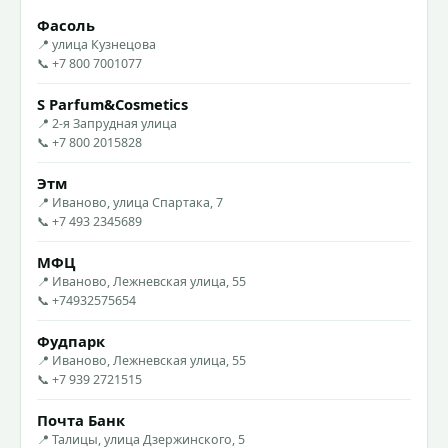
Фасоль
📍 улица Кузнецова
📞 +7 800 7001077
S Parfum&Cosmetics
📍 2-я Запрудная улица
📞 +7 800 2015828
Этм
📍 Иваново, улица Спартака, 7
📞 +7 493 2345689
МФЦ
📍 Иваново, Лежневская улица, 55
📞 +74932575654
Фудпарк
📍 Иваново, Лежневская улица, 55
📞 +7 939 2721515
Почта Банк
📍 Талицы, улица Дзержинского, 5