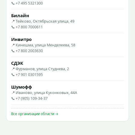
📞 +7 495 5321300
Билайн
📍 Тейково, Октябрьская улица, 49
📞 +7 800 7000611
Инвитро
📍 Кинешма, улица Менделеева, 58
📞 +7 800 2003630
СДЭК
📍 Фурманов, улица Студнева, 2
📞 +7 901 0301595
Шумофф
📍 Иваново, улица Куконковых, 44А
📞 +7 (905) 109-34-37
Все организации области →