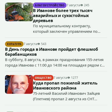
приступили к реализации масштабного
7 августа
👁 245
БЛАГОУСТРОЙСТВО
проекта подсветки исторических
В Иванове более трех тысяч
зданий, достопримечательностей и
аварийных и сухостойных
знаковых мест.
деревьев
По муниципальному контракту,
который заключен управлением по
содержанию городских территорий
Администрации города Иванова 6
7 августа
👁 543
КУЛЬТУРА
августа 2026 года, подрядчик ООО «ААА
В День города в Иванове пройдет флешмоб
ГРУП» выполнят работы по сносу и
барабанщиков
обрезке аварийных и сухостойных
В субботу, 8 августа, в рамках празднования 155-летия
деревьев на территориях общего
города Иванова с 11:00 до 14:00 на площадке рядом с
пользования.
бывшим кинотеатром «Современник» (пр.
Шереметевский, д. 85) будет работать музыкальная
7 августа
👁 1277
ОБЩЕСТВО
площадка.
Куда пропал пожилой житель
Ивановского района
75-летний Василий Иванович Зайцев
(Плетнев) пропал 2 августа из СНТ
Надежда-Д в Ивановском районе.