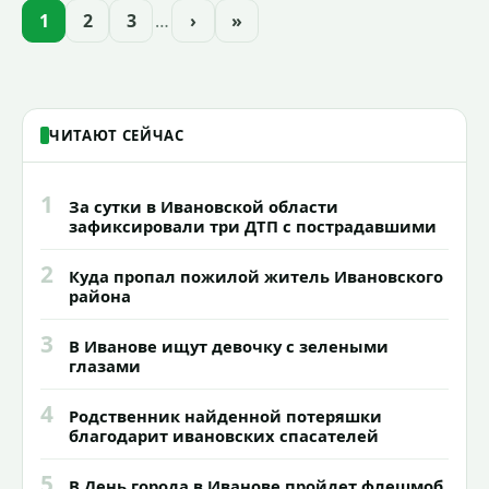
1
2
3
…
›
»
ЧИТАЮТ СЕЙЧАС
1
За сутки в Ивановской области
зафиксировали три ДТП с пострадавшими
2
Куда пропал пожилой житель Ивановского
района
3
В Иванове ищут девочку с зелеными
глазами
4
Родственник найденной потеряшки
благодарит ивановских спасателей
5
В День города в Иванове пройдет флешмоб