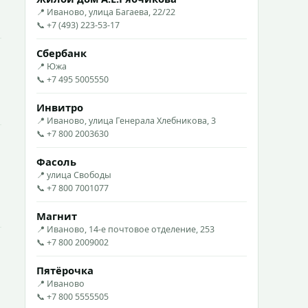
📍 Иваново, улица Багаева, 22/22
📞 +7 (493) 223-53-17
Сбербанк
📍 Южа
📞 +7 495 5005550
Инвитро
📍 Иваново, улица Генерала Хлебникова, 3
📞 +7 800 2003630
Фасоль
📍 улица Свободы
📞 +7 800 7001077
Магнит
📍 Иваново, 14-е почтовое отделение, 253
📞 +7 800 2009002
Пятёрочка
📍 Иваново
📞 +7 800 5555505