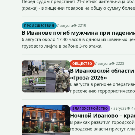
Перед судом предстанет 21-летняя жительница облас
(кража) - в хищении товаров на общую сумму более
7 августа
👁 2219
ПРОИСШЕСТВИЯ
В Иванове погиб мужчина при падении
6 августа около 17:40 часов в одном из швейных ц
грузового лифта в районе 3-го этажа.
7 августа
👁 2223
ОБЩЕСТВО
В Ивановской области
«Гроза-2026»
6 августа в регионе операти
пресечению террористическог
«Гроза-2026».
7 августа
👁 4
БЛАГОУСТРОЙСТВО
Ночной Иваново – крас
В рамках развития городской
городские власти приступили