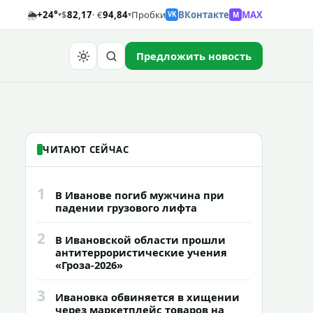
🌦️
+24°
$
82,17
· €
94,84
Пробки
ВКонтакте
MAX
M
▾
▾
VK
Предложить новость
Найти
ЧИТАЮТ СЕЙЧАС
1
В Иванове погиб мужчина при
падении грузового лифта
2
В Ивановской области прошли
антитеррористические учения
«Гроза-2026»
3
Ивановка обвиняется в хищении
через маркетплейс товаров на