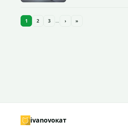
зданий, достопримечательнос
1
2
3
…
›
»
ivanovo
кат