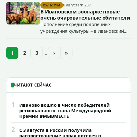
началу работы в городе областного предприятия
6 августа
👁 237
КУЛЬТУРА
«Водоканал.
В Ивановском зоопарке новые
очень очаровательные обитатели
Пополнение среди подопечных
учреждения культуры – в Ивановский
зоопарк приехали еще две альпаки из
Ленинградской и Новгородской
областей (самцу - 6 месяцев, самочке —
1
2
3
…
›
»
годик).
ЧИТАЮТ СЕЙЧАС
1
Иваново вошло в число победителей
регионального этапа Международной
Премии #МЫВМЕСТЕ
2
С 3 августа в России получила
распространение новая лотерея в