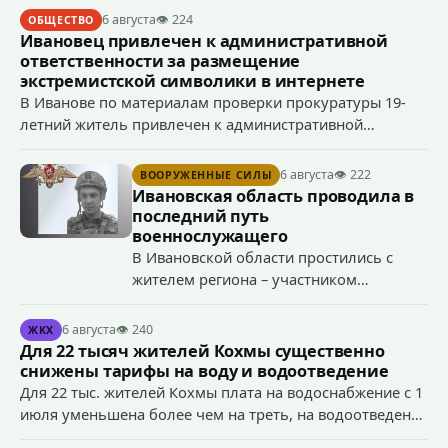
6 августа
👁 224
ОБЩЕСТВО
Ивановец привлечен к административной
ответственности за размещение
экстремистской символики в интернете
В Иванове по материалам проверки прокуратуры 19-
летний житель привлечен к административной
ответственности по ч. 1 ст. 20.3 КоАП РФ (публичное
демонстрирование символики экстремистской
6 августа
👁 222
ВООРУЖЕННЫЕ СИЛЫ
организации, если эти действия не содержат признаков
Ивановская область проводила в
уголовно наказуемого деяния) за размещение
последний путь
экстремистской символики в сети Интернет.
военнослужащего
В Ивановской области простились с
жителем региона – участником
специальной военной операции
Антоном Тумановым.
6 августа
👁 240
ЖКХ
Для 22 тысяч жителей Кохмы существенно
снижены тарифы на воду и водоотведение
Для 22 тыс. жителей Кохмы плата на водоснабжение с 1
июля уменьшена более чем на треть, на водоотведение
- более чем на 40%, что стало возможным благодаря