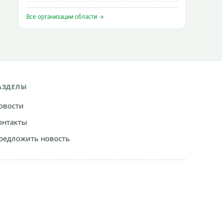
Все организации области →
АЗДЕЛЫ
овости
онтакты
редложить новость