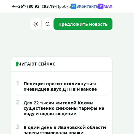
☁️
+26°
$
80,93
· €
93,19
Пробки
ВКонтакте
MAX
M
▾
▾
VK
Предложить новость
Найти
ЧИТАЮТ СЕЙЧАС
1
Полиция просит откликнуться
очевидцев двух ДТП в Иванове
2
Для 22 тысяч жителей Кохмы
существенно снижены тарифы на
воду и водоотведение
3
В один день в Ивановской области
зарегистрировали кражи