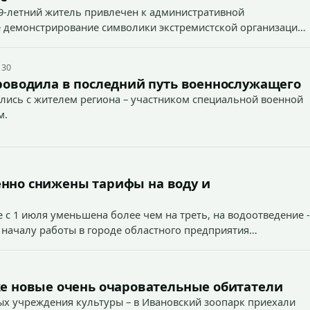
9-летний житель привлечен к административной
ное демонстрирование символики экстремистской организации,
 наказуемого деяния) за размещение экстремистской
 30
роводила в последний путь военнослужащего
лись с жителем региона – участником специальной военной
м.
енно снижены тарифы на воду и
 с 1 июля уменьшена более чем на треть, на водоотведение -
 началу работы в городе областного предприятия
е новые очень очаровательные обитатели
х учреждения культуры – в Ивановский зоопарк приехали