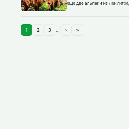
еще две альпаки из Ленингра
— годик).
1
2
3
…
›
»