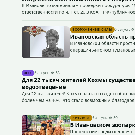
В Иванове по материалам проверки прокуратуры 1
ответственности по ч. 1 ст. 20.3 КоАП РФ (публич
если эти действия не содержат признаков уголовно
символики в сети Интернет.
6 августа
👁
ВООРУЖЕННЫЕ СИЛЫ
Ивановская область п
В Ивановской области прости
операции Антоном Тумановы
6 августа
👁 53
ЖКХ
Для 22 тысяч жителей Кохмы существ
водоотведение
Для 22 тыс. жителей Кохмы плата на водоснабжение
более чем на 40%, что стало возможным благодаря
«Водоканал.
6 августа
👁 50
КУЛЬТУРА
В Ивановском зоопарк
Пополнение среди подопечны