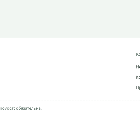
Р
Н
К
П
novocat обязательна.