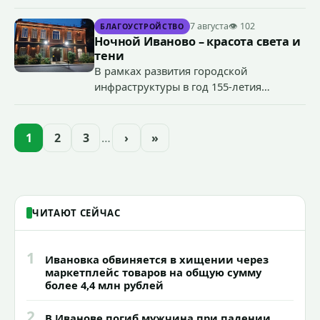
специальные учения по пресечению
террористического акта на объекте
7 августа
👁 102
БЛАГОУСТРОЙСТВО
органов государственной власти.
Ночной Иваново – красота света и
«Гроза-2026».
тени
В рамках развития городской
инфраструктуры в год 155-летия
Иванова приступили городские власти
приступили к реализации масштабного
проекта подсветки исторических
1
2
3
…
›
»
зданий, достопримечательностей и
знаковых мест.
ЧИТАЮТ СЕЙЧАС
1
Ивановка обвиняется в хищении через
маркетплейс товаров на общую сумму
более 4,4 млн рублей
2
В Иванове погиб мужчина при падении