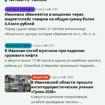
7 августа
👁 2381
ЗАКОН И ПОРЯДОК
Ивановка обвиняется в хищении через
маркетплейс товаров на общую сумму более
4,4 млн рублей
Перед судом предстанет 21-летняя жительница
областного центра, которая обвиняется по п. «б» ч. 4
ст.158 УК РФ (кража) - в хищении товаров на общую
сумму более 4,4 млн рублей через маркетплейс.
7 августа
👁 2371
ПРОИСШЕСТВИЯ
В Иванове погиб мужчина при падении
грузового лифта
6 августа около 17:40 часов в одном из швейных цехов в
районе ул. Громобоя в Иванове произошло падение
грузового лифта в районе 3-го этажа.
7 августа
👁 2389
ОБЩЕСТВО
В Ивановской области прошли
антитеррористические учения
«Гроза-2026»
6 августа в регионе оперативным
штабом проведены тактико-