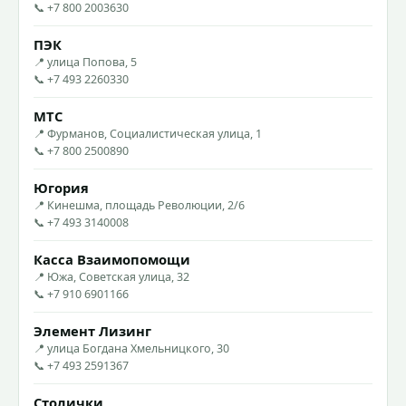
📞 +7 800 2003630
ПЭК
📍 улица Попова, 5
📞 +7 493 2260330
МТС
📍 Фурманов, Социалистическая улица, 1
📞 +7 800 2500890
Югория
📍 Кинешма, площадь Революции, 2/6
📞 +7 493 3140008
Касса Взаимопомощи
📍 Южа, Советская улица, 32
📞 +7 910 6901166
Элемент Лизинг
📍 улица Богдана Хмельницкого, 30
📞 +7 493 2591367
Столички