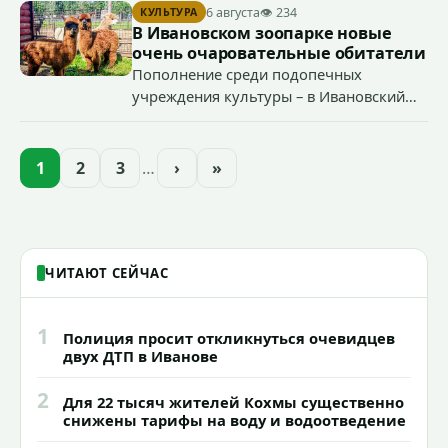
началу работы в городе областного предприятия
6 августа
👁 234
КУЛЬТУРА
«Водоканал.
В Ивановском зоопарке новые
очень очаровательные обитатели
Пополнение среди подопечных
учреждения культуры – в Ивановский
зоопарк приехали еще две альпаки из
Ленинградской и Новгородской
областей (самцу - 6 месяцев, самочке —
1
2
3
…
›
»
годик).
ЧИТАЮТ СЕЙЧАС
1
Полиция просит откликнуться очевидцев
двух ДТП в Иванове
2
Для 22 тысяч жителей Кохмы существенно
снижены тарифы на воду и водоотведение