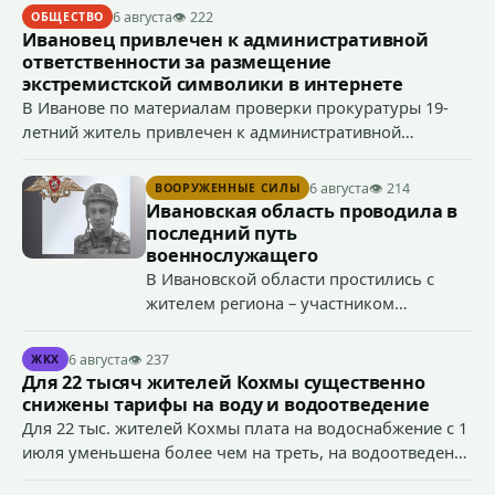
6 августа
👁 222
ОБЩЕСТВО
Ивановец привлечен к административной
ответственности за размещение
экстремистской символики в интернете
В Иванове по материалам проверки прокуратуры 19-
летний житель привлечен к административной
ответственности по ч. 1 ст. 20.3 КоАП РФ (публичное
демонстрирование символики экстремистской
6 августа
👁 214
ВООРУЖЕННЫЕ СИЛЫ
организации, если эти действия не содержат признаков
Ивановская область проводила в
уголовно наказуемого деяния) за размещение
последний путь
экстремистской символики в сети Интернет.
военнослужащего
В Ивановской области простились с
жителем региона – участником
специальной военной операции
Антоном Тумановым.
6 августа
👁 237
ЖКХ
Для 22 тысяч жителей Кохмы существенно
снижены тарифы на воду и водоотведение
Для 22 тыс. жителей Кохмы плата на водоснабжение с 1
июля уменьшена более чем на треть, на водоотведение
- более чем на 40%, что стало возможным благодаря