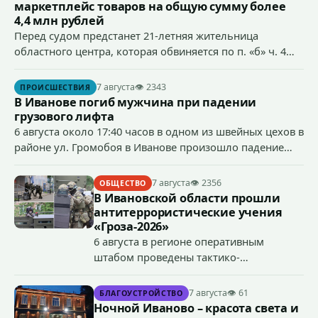
маркетплейс товаров на общую сумму более
4,4 млн рублей
Перед судом предстанет 21-летняя жительница
областного центра, которая обвиняется по п. «б» ч. 4
ст.158 УК РФ (кража) - в хищении товаров на общую
сумму более 4,4 млн рублей через маркетплейс.
7 августа
👁 2343
ПРОИСШЕСТВИЯ
В Иванове погиб мужчина при падении
грузового лифта
6 августа около 17:40 часов в одном из швейных цехов в
районе ул. Громобоя в Иванове произошло падение
грузового лифта в районе 3-го этажа.
7 августа
👁 2356
ОБЩЕСТВО
В Ивановской области прошли
антитеррористические учения
«Гроза-2026»
6 августа в регионе оперативным
штабом проведены тактико-
специальные учения по пресечению
террористического акта на объекте
7 августа
👁 61
БЛАГОУСТРОЙСТВО
органов государственной власти.
Ночной Иваново – красота света и