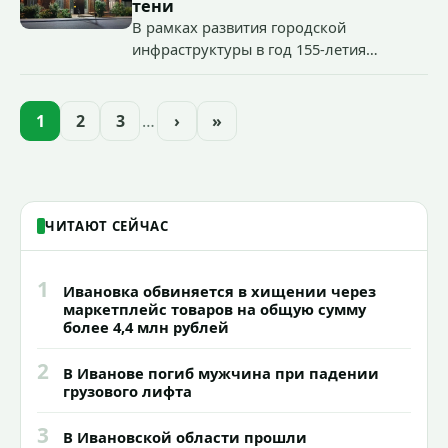
«Гроза-2026».
тени
В рамках развития городской
инфраструктуры в год 155-летия
Иванова приступили городские власти
приступили к реализации масштабного
проекта подсветки исторических
1
2
3
…
›
»
зданий, достопримечательностей и
знаковых мест.
ЧИТАЮТ СЕЙЧАС
1
Ивановка обвиняется в хищении через
маркетплейс товаров на общую сумму
более 4,4 млн рублей
2
В Иванове погиб мужчина при падении
грузового лифта
3
В Ивановской области прошли