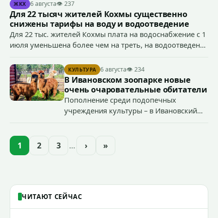
Антоном Тумановым.
6 августа
👁 237
ЖКХ
Для 22 тысяч жителей Кохмы существенно
снижены тарифы на воду и водоотведение
Для 22 тыс. жителей Кохмы плата на водоснабжение с 1
июля уменьшена более чем на треть, на водоотведение
- более чем на 40%, что стало возможным благодаря
началу работы в городе областного предприятия
6 августа
👁 234
КУЛЬТУРА
«Водоканал.
В Ивановском зоопарке новые
очень очаровательные обитатели
Пополнение среди подопечных
учреждения культуры – в Ивановский
зоопарк приехали еще две альпаки из
Ленинградской и Новгородской
областей (самцу - 6 месяцев, самочке —
1
2
3
…
›
»
годик).
ЧИТАЮТ СЕЙЧАС