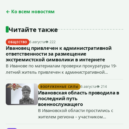
← Ко всем новостям
Читайте также
6 августа
👁 222
ОБЩЕСТВО
Ивановец привлечен к административной
ответственности за размещение
экстремистской символики в интернете
В Иванове по материалам проверки прокуратуры 19-
летний житель привлечен к административной
ответственности по ч. 1 ст. 20.3 КоАП РФ (публичное
демонстрирование символики экстремистской
6 августа
👁 214
ВООРУЖЕННЫЕ СИЛЫ
организации, если эти действия не содержат признаков
Ивановская область проводила в
уголовно наказуемого деяния) за размещение
последний путь
экстремистской символики в сети Интернет.
военнослужащего
В Ивановской области простились с
жителем региона – участником
специальной военной операции