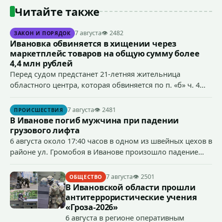
Читайте также
7 августа
👁 2482
ЗАКОН И ПОРЯДОК
Ивановка обвиняется в хищении через
маркетплейс товаров на общую сумму более
4,4 млн рублей
Перед судом предстанет 21-летняя жительница
областного центра, которая обвиняется по п. «б» ч. 4
ст.158 УК РФ (кража) - в хищении товаров на общую
сумму более 4,4 млн рублей через маркетплейс.
7 августа
👁 2481
ПРОИСШЕСТВИЯ
В Иванове погиб мужчина при падении
грузового лифта
6 августа около 17:40 часов в одном из швейных цехов в
районе ул. Громобоя в Иванове произошло падение
грузового лифта в районе 3-го этажа.
7 августа
👁 2501
ОБЩЕСТВО
В Ивановской области прошли
антитеррористические учения
«Гроза-2026»
6 августа в регионе оперативным