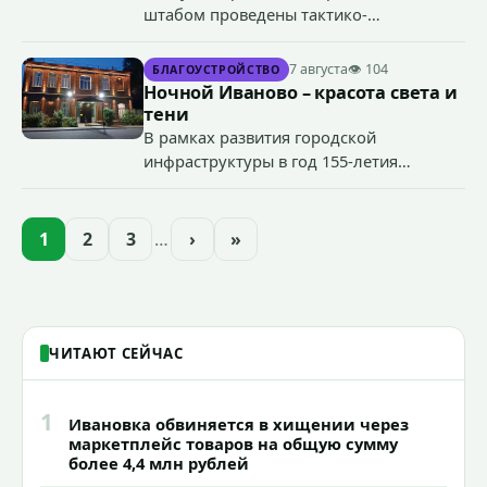
штабом проведены тактико-
специальные учения по пресечению
террористического акта на объекте
7 августа
👁 104
БЛАГОУСТРОЙСТВО
органов государственной власти.
Ночной Иваново – красота света и
«Гроза-2026».
тени
В рамках развития городской
инфраструктуры в год 155-летия
Иванова приступили городские власти
приступили к реализации масштабного
проекта подсветки исторических
1
2
3
…
›
»
зданий, достопримечательностей и
знаковых мест.
ЧИТАЮТ СЕЙЧАС
1
Ивановка обвиняется в хищении через
маркетплейс товаров на общую сумму
более 4,4 млн рублей