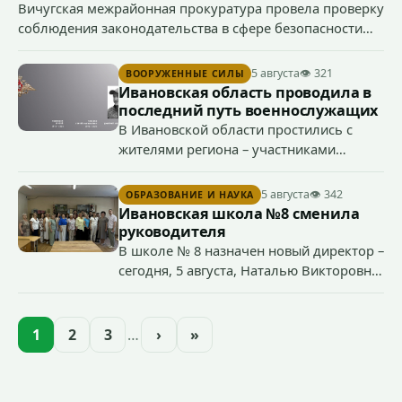
Вичугская межрайонная прокуратура провела проверку
соблюдения законодательства в сфере безопасности
дорожного движения, после чего направила в суд иск о
прекращении права управления транспортными
5 августа
👁 321
ВООРУЖЕННЫЕ СИЛЫ
средствами 38-летним водителем.
Ивановская область проводила в
последний путь военнослужащих
В Ивановской области простились с
жителями региона – участниками
специальной военной операции
Сергеем Глазковым, Дмитрием
5 августа
👁 342
ОБРАЗОВАНИЕ И НАУКА
Хохловым и Сергеем Павленко.
Ивановская школа №8 сменила
руководителя
В школе № 8 назначен новый директор –
сегодня, 5 августа, Наталью Викторовну
Климину официально представили
педагогическому коллективу
образовательного учреждения.
1
2
3
…
›
»