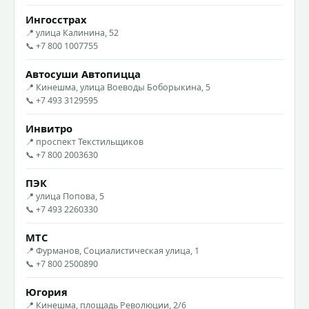
Ингосстрах
📍 улица Калинина, 52
📞 +7 800 1007755
Автосуши Автопицца
📍 Кинешма, улица Воеводы Боборыкина, 5
📞 +7 493 3129595
Инвитро
📍 проспект Текстильщиков
📞 +7 800 2003630
ПЭК
📍 улица Попова, 5
📞 +7 493 2260330
МТС
📍 Фурманов, Социалистическая улица, 1
📞 +7 800 2500890
Югория
📍 Кинешма, площадь Революции, 2/6