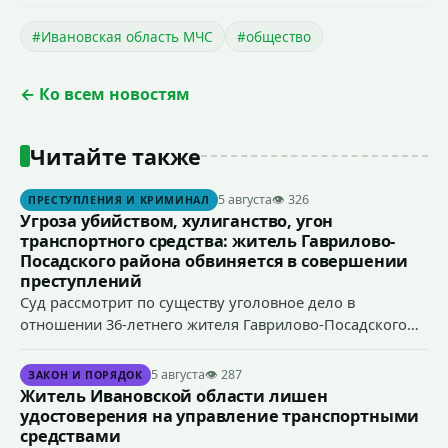
#Ивановская область МЧС
#общество
← Ко всем новостям
Читайте также
5 августа
👁 326
ПРЕСТУПЛЕНИЯ И КРИМИНАЛ
Угроза убийством, хулиганство, угон
транспортного средства: житель Гаврилово-
Посадского района обвиняется в совершении
преступлений
Суд рассмотрит по существу уголовное дело в
отношении 36-летнего жителя Гаврилово-Посадского
района, который обвиняется в совершении
преступлений, предусмотренных ч. 1 ст. 119 УК РФ
5 августа
👁 287
ЗАКОН И ПОРЯДОК
(угроза убийством), ч. 1 ст. 166 УК РФ (угон
Житель Ивановской области лишен
транспортного средства), п. «а» ч. 1 ст. 213 УК РФ
удостоверения на управление транспортными
(хулиганство).
средствами