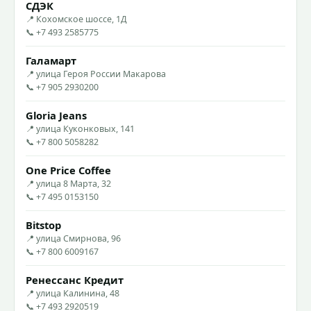
СДЭК
📍 Кохомское шоссе, 1Д
📞 +7 493 2585775
Галамарт
📍 улица Героя России Макарова
📞 +7 905 2930200
Gloria Jeans
📍 улица Куконковых, 141
📞 +7 800 5058282
One Price Coffee
📍 улица 8 Марта, 32
📞 +7 495 0153150
Bitstop
📍 улица Смирнова, 96
📞 +7 800 6009167
Ренессанс Кредит
📍 улица Калинина, 48
📞 +7 493 2920519