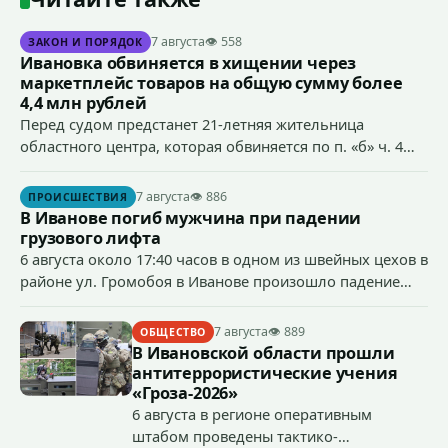
7 августа
👁 558
ЗАКОН И ПОРЯДОК
Ивановка обвиняется в хищении через
маркетплейс товаров на общую сумму более
4,4 млн рублей
Перед судом предстанет 21-летняя жительница
областного центра, которая обвиняется по п. «б» ч. 4
ст.158 УК РФ (кража) - в хищении товаров на общую
сумму более 4,4 млн рублей через маркетплейс.
7 августа
👁 886
ПРОИСШЕСТВИЯ
В Иванове погиб мужчина при падении
грузового лифта
6 августа около 17:40 часов в одном из швейных цехов в
районе ул. Громобоя в Иванове произошло падение
грузового лифта в районе 3-го этажа.
7 августа
👁 889
ОБЩЕСТВО
В Ивановской области прошли
антитеррористические учения
«Гроза-2026»
6 августа в регионе оперативным
штабом проведены тактико-