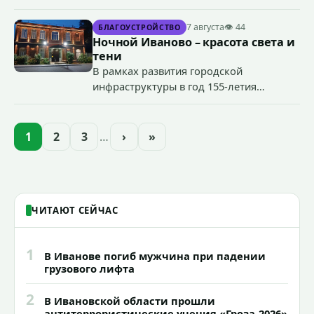
специальные учения по пресечению
террористического акта на объекте
7 августа
👁 44
БЛАГОУСТРОЙСТВО
органов государственной власти.
Ночной Иваново – красота света и
«Гроза-2026».
тени
В рамках развития городской
инфраструктуры в год 155-летия
Иванова приступили городские власти
приступили к реализации масштабного
проекта подсветки исторических
1
2
3
…
›
»
зданий, достопримечательностей и
знаковых мест.
ЧИТАЮТ СЕЙЧАС
1
В Иванове погиб мужчина при падении
грузового лифта
2
В Ивановской области прошли
антитеррористические учения «Гроза-2026»