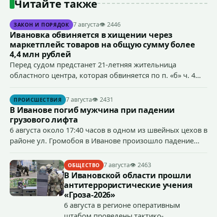
Читайте также
7 августа
👁 2446
ЗАКОН И ПОРЯДОК
Ивановка обвиняется в хищении через
маркетплейс товаров на общую сумму более
4,4 млн рублей
Перед судом предстанет 21-летняя жительница
областного центра, которая обвиняется по п. «б» ч. 4
ст.158 УК РФ (кража) - в хищении товаров на общую
сумму более 4,4 млн рублей через маркетплейс.
7 августа
👁 2431
ПРОИСШЕСТВИЯ
В Иванове погиб мужчина при падении
грузового лифта
6 августа около 17:40 часов в одном из швейных цехов в
районе ул. Громобоя в Иванове произошло падение
грузового лифта в районе 3-го этажа.
7 августа
👁 2463
ОБЩЕСТВО
В Ивановской области прошли
антитеррористические учения
«Гроза-2026»
6 августа в регионе оперативным
штабом проведены тактико-