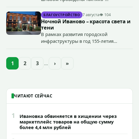
специальные учения по пресечению
террористического акта на объекте
7 августа
👁 104
БЛАГОУСТРОЙСТВО
органов государственной власти.
Ночной Иваново – красота света и
«Гроза-2026».
тени
В рамках развития городской
инфраструктуры в год 155-летия
Иванова приступили городские власти
приступили к реализации масштабного
проекта подсветки исторических
1
2
3
…
›
»
зданий, достопримечательностей и
знаковых мест.
ЧИТАЮТ СЕЙЧАС
1
Ивановка обвиняется в хищении через
маркетплейс товаров на общую сумму
более 4,4 млн рублей