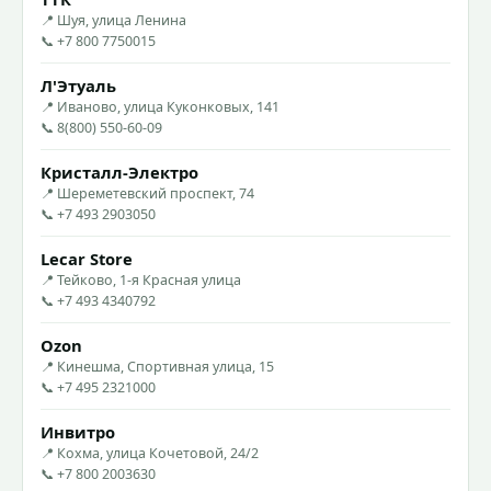
📍 Шуя, улица Ленина
📞 +7 800 7750015
Л'Этуаль
📍 Иваново, улица Куконковых, 141
📞 8(800) 550-60-09
Кристалл-Электро
📍 Шереметевский проспект, 74
📞 +7 493 2903050
Lecar Store
📍 Тейково, 1-я Красная улица
📞 +7 493 4340792
Ozon
📍 Кинешма, Спортивная улица, 15
📞 +7 495 2321000
Инвитро
📍 Кохма, улица Кочетовой, 24/2
📞 +7 800 2003630