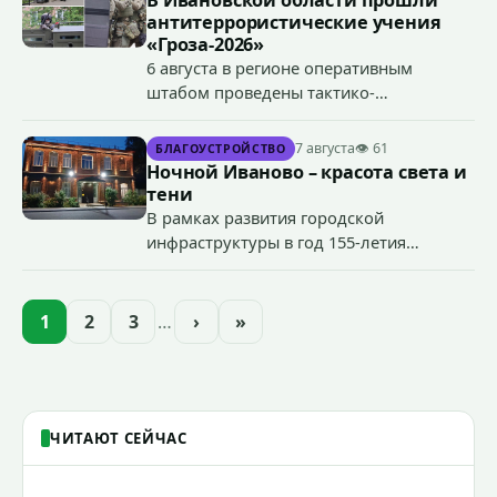
антитеррористические учения
«Гроза-2026»
6 августа в регионе оперативным
штабом проведены тактико-
специальные учения по пресечению
террористического акта на объекте
7 августа
👁 61
БЛАГОУСТРОЙСТВО
органов государственной власти.
Ночной Иваново – красота света и
«Гроза-2026».
тени
В рамках развития городской
инфраструктуры в год 155-летия
Иванова приступили городские власти
приступили к реализации масштабного
проекта подсветки исторических
1
2
3
…
›
»
зданий, достопримечательностей и
знаковых мест.
ЧИТАЮТ СЕЙЧАС