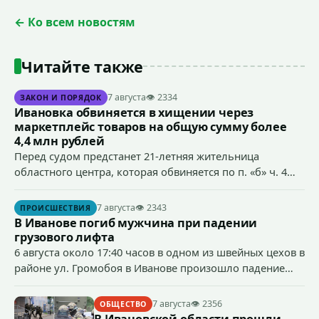
← Ко всем новостям
Читайте также
7 августа
👁 2334
ЗАКОН И ПОРЯДОК
Ивановка обвиняется в хищении через
маркетплейс товаров на общую сумму более
4,4 млн рублей
Перед судом предстанет 21-летняя жительница
областного центра, которая обвиняется по п. «б» ч. 4
ст.158 УК РФ (кража) - в хищении товаров на общую
сумму более 4,4 млн рублей через маркетплейс.
7 августа
👁 2343
ПРОИСШЕСТВИЯ
В Иванове погиб мужчина при падении
грузового лифта
6 августа около 17:40 часов в одном из швейных цехов в
районе ул. Громобоя в Иванове произошло падение
грузового лифта в районе 3-го этажа.
7 августа
👁 2356
ОБЩЕСТВО
В Ивановской области прошли