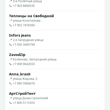
📍 3-я Полётная улица
📞 +7 903 8890535
Теплицы на Свободной
📍 улица Колотилова
📞 +7 902 7476566
Infors jeans
📍 2-я Запрудная улица
📞 +7 930 3495799
ZavodZip
📍 Коляново, Загородная улица
📞 +7 909 9642033
Anna_krasit
📍 улица Жарова, 3
📞 +7 960 5066676
АртСтройТент
📍 улица Домостроителей
📞 +7 800 5115355