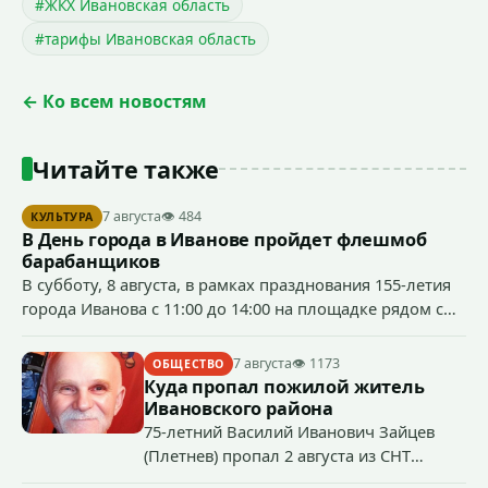
#ЖКХ Ивановская область
#тарифы Ивановская область
← Ко всем новостям
Читайте также
7 августа
👁 484
КУЛЬТУРА
В День города в Иванове пройдет флешмоб
барабанщиков
В субботу, 8 августа, в рамках празднования 155-летия
города Иванова с 11:00 до 14:00 на площадке рядом с
бывшим кинотеатром «Современник» (пр.
Шереметевский, д. 85) будет работать музыкальная
7 августа
👁 1173
ОБЩЕСТВО
площадка.
Куда пропал пожилой житель
Ивановского района
75-летний Василий Иванович Зайцев
(Плетнев) пропал 2 августа из СНТ
Надежда-Д в Ивановском районе.