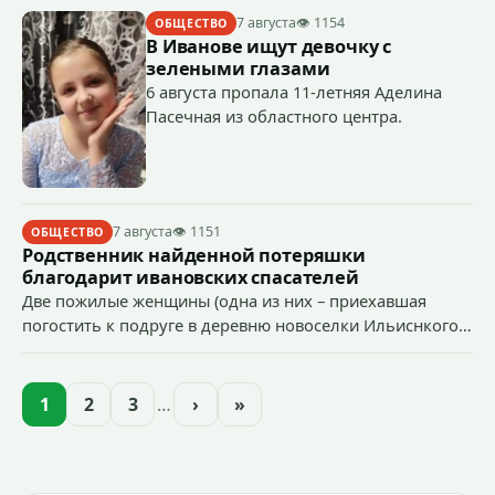
7 августа
👁 1154
ОБЩЕСТВО
В Иванове ищут девочку с
зелеными глазами
6 августа пропала 11-летняя Аделина
Пасечная из областного центра.
7 августа
👁 1151
ОБЩЕСТВО
Родственник найденной потеряшки
благодарит ивановских спасателей
Две пожилые женщины (одна из них – приехавшая
погостить к подруге в деревню новоселки Ильиснкого
района из Ярославля Лидия Александровна)
отправились в лес по грибы и ягоды.
1
2
3
…
›
»