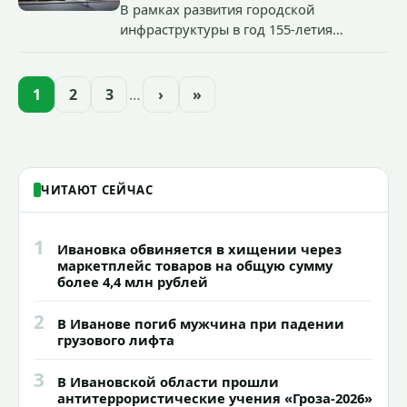
В рамках развития городской
инфраструктуры в год 155-летия
Иванова приступили городские власти
приступили к реализации масштабного
проекта подсветки исторических
1
2
3
…
›
»
зданий, достопримечательностей и
знаковых мест.
ЧИТАЮТ СЕЙЧАС
1
Ивановка обвиняется в хищении через
маркетплейс товаров на общую сумму
более 4,4 млн рублей
2
В Иванове погиб мужчина при падении
грузового лифта
3
В Ивановской области прошли
антитеррористические учения «Гроза-2026»