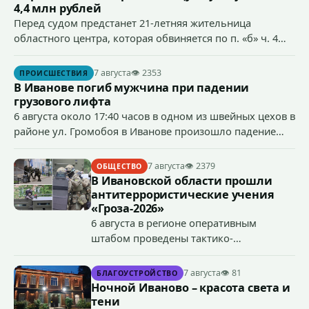
4,4 млн рублей
Перед судом предстанет 21-летняя жительница
областного центра, которая обвиняется по п. «б» ч. 4
ст.158 УК РФ (кража) - в хищении товаров на общую
сумму более 4,4 млн рублей через маркетплейс.
7 августа
👁 2353
ПРОИСШЕСТВИЯ
В Иванове погиб мужчина при падении
грузового лифта
6 августа около 17:40 часов в одном из швейных цехов в
районе ул. Громобоя в Иванове произошло падение
грузового лифта в районе 3-го этажа.
7 августа
👁 2379
ОБЩЕСТВО
В Ивановской области прошли
антитеррористические учения
«Гроза-2026»
6 августа в регионе оперативным
штабом проведены тактико-
специальные учения по пресечению
террористического акта на объекте
7 августа
👁 81
БЛАГОУСТРОЙСТВО
органов государственной власти.
Ночной Иваново – красота света и
«Гроза-2026».
тени