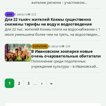
жителем региона – участником
специальной военной операции
Антоном Тумановым.
6 августа
👁 223
ЖКХ
Для 22 тысяч жителей Кохмы существенно
снижены тарифы на воду и водоотведение
Для 22 тыс. жителей Кохмы плата на водоснабжение с 1
июля уменьшена более чем на треть, на водоотведение
- более чем на 40%, что стало возможным благодаря
началу работы в городе областного предприятия
6 августа
👁 224
КУЛЬТУРА
«Водоканал.
В Ивановском зоопарке новые
очень очаровательные обитатели
Пополнение среди подопечных
учреждения культуры – в Ивановский
зоопарк приехали еще две альпаки из
Ленинградской и Новгородской
областей (самцу - 6 месяцев, самочке —
1
2
3
…
›
»
годик).