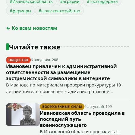
#Ивановскаяобласть
#аграрии
#господдержка
#фермеры
#сельскоехозяйство
← Ко всем новостям
Читайте также
6 августа
👁 208
ОБЩЕСТВО
Ивановец привлечен к административной
ответственности за размещение
экстремистской символики в интернете
В Иванове по материалам проверки прокуратуры 19-
летний житель привлечен к административной
ответственности по ч. 1 ст. 20.3 КоАП РФ (публичное
демонстрирование символики экстремистской
6 августа
👁 199
ВООРУЖЕННЫЕ СИЛЫ
организации, если эти действия не содержат признаков
Ивановская область проводила в
уголовно наказуемого деяния) за размещение
последний путь
экстремистской символики в сети Интернет.
военнослужащего
В Ивановской области простились с