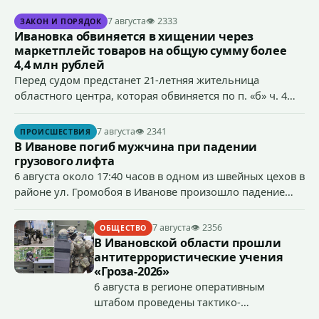
7 августа
👁 2333
ЗАКОН И ПОРЯДОК
Ивановка обвиняется в хищении через
маркетплейс товаров на общую сумму более
4,4 млн рублей
Перед судом предстанет 21-летняя жительница
областного центра, которая обвиняется по п. «б» ч. 4
ст.158 УК РФ (кража) - в хищении товаров на общую
сумму более 4,4 млн рублей через маркетплейс.
7 августа
👁 2341
ПРОИСШЕСТВИЯ
В Иванове погиб мужчина при падении
грузового лифта
6 августа около 17:40 часов в одном из швейных цехов в
районе ул. Громобоя в Иванове произошло падение
грузового лифта в районе 3-го этажа.
7 августа
👁 2356
ОБЩЕСТВО
В Ивановской области прошли
антитеррористические учения
«Гроза-2026»
6 августа в регионе оперативным
штабом проведены тактико-
специальные учения по пресечению