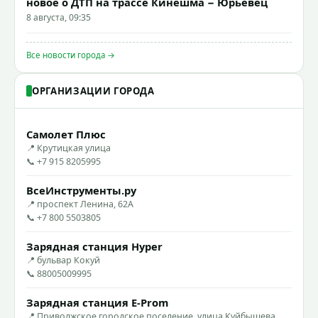
новое о ДТП на трассе Кинешма − Юрьевец
8 августа, 09:35
Все новости города →
ОРГАНИЗАЦИИ ГОРОДА
Самолет Плюс
📍 Крутицкая улица
📞 +7 915 8205995
ВсеИнструменты.ру
📍 проспект Ленина, 62А
📞 +7 800 5503805
Зарядная станция Hyper
📍 бульвар Кокуй
📞 88005009995
Зарядная станция E-Prom
📍 Приволжское городское поселение, улица Куйбышева