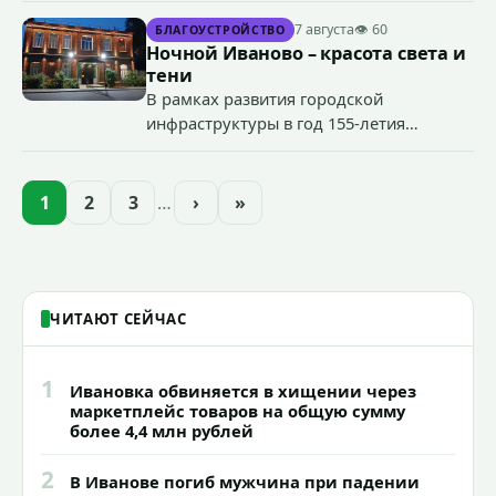
террористического акта на объекте
7 августа
👁 60
БЛАГОУСТРОЙСТВО
органов государственной власти.
Ночной Иваново – красота света и
«Гроза-2026».
тени
В рамках развития городской
инфраструктуры в год 155-летия
Иванова приступили городские власти
приступили к реализации масштабного
проекта подсветки исторических
1
2
3
…
›
»
зданий, достопримечательностей и
знаковых мест.
ЧИТАЮТ СЕЙЧАС
1
Ивановка обвиняется в хищении через
маркетплейс товаров на общую сумму
более 4,4 млн рублей
2
В Иванове погиб мужчина при падении