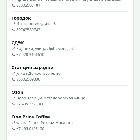
📞 88002503181
Городок
📍 Ивановская улица, 6
📞 89743589743
СДЭК
📍 Родники, улица Любимова, 57
📞 +7 920 3466610
Станция зарядки
📍 улица Домостроителей
📞 88002509336
Ozon
📍 Ново-Талицы, Автодоровская улица
📞 +7 495 2321000
One Price Coffee
📍 улица Героя России Макарова
📞 +7 495 0153150