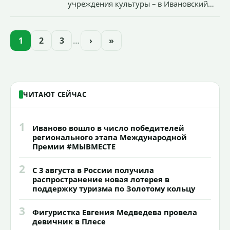
учреждения культуры – в Ивановский
зоопарк приехали еще две альпаки из
Ленинградской и Новгородской
областей (самцу - 6 месяцев, самочке —
1
2
3
…
›
»
годик).
ЧИТАЮТ СЕЙЧАС
1
Иваново вошло в число победителей
регионального этапа Международной
Премии #МЫВМЕСТЕ
2
С 3 августа в России получила
распространение новая лотерея в
поддержку туризма по Золотому кольцу
3
Фигуристка Евгения Медведева провела
девичник в Плесе