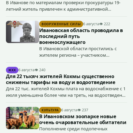
В Иванове по материалам проверки прокуратуры 19-
летний житель привлечен к административной
ответственности по ч. 1 ст. 20.3 КоАП РФ (публичное
демонстрирование символики экстремистской
6 августа
👁 222
ВООРУЖЕННЫЕ СИЛЫ
организации, если эти действия не содержат признаков
Ивановская область проводила в
уголовно наказуемого деяния) за размещение
последний путь
экстремистской символики в сети Интернет.
военнослужащего
В Ивановской области простились с
жителем региона – участником
специальной военной операции
Антоном Тумановым.
6 августа
👁 240
ЖКХ
Для 22 тысяч жителей Кохмы существенно
снижены тарифы на воду и водоотведение
Для 22 тыс. жителей Кохмы плата на водоснабжение с 1
июля уменьшена более чем на треть, на водоотведение
- более чем на 40%, что стало возможным благодаря
началу работы в городе областного предприятия
6 августа
👁 237
КУЛЬТУРА
«Водоканал.
В Ивановском зоопарке новые
очень очаровательные обитатели
Пополнение среди подопечных