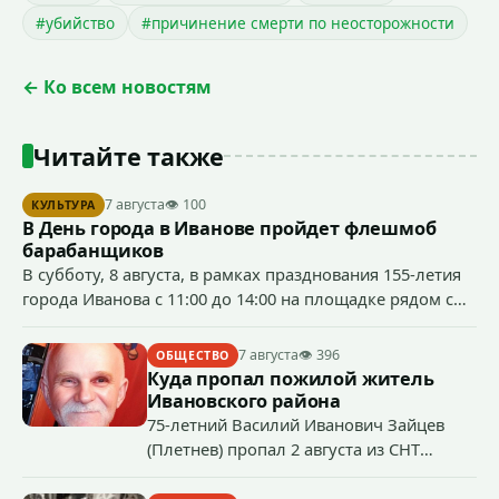
#убийство
#причинение смерти по неосторожности
← Ко всем новостям
Читайте также
7 августа
👁 100
КУЛЬТУРА
В День города в Иванове пройдет флешмоб
барабанщиков
В субботу, 8 августа, в рамках празднования 155-летия
города Иванова с 11:00 до 14:00 на площадке рядом с
бывшим кинотеатром «Современник» (пр.
Шереметевский, д. 85) будет работать музыкальная
7 августа
👁 396
ОБЩЕСТВО
площадка.
Куда пропал пожилой житель
Ивановского района
75-летний Василий Иванович Зайцев
(Плетнев) пропал 2 августа из СНТ
Надежда-Д в Ивановском районе.