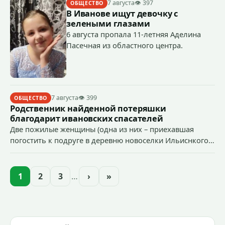
7 августа
👁 397
ОБЩЕСТВО
В Иванове ищут девочку с
зелеными глазами
6 августа пропала 11-летняя Аделина
Пасечная из областного центра.
7 августа
👁 399
ОБЩЕСТВО
Родственник найденной потеряшки
благодарит ивановских спасателей
Две пожилые женщины (одна из них – приехавшая
погостить к подруге в деревню новоселки Ильиснкого
района из Ярославля Лидия Александровна)
отправились в лес по грибы и ягоды.
1
2
3
…
›
»