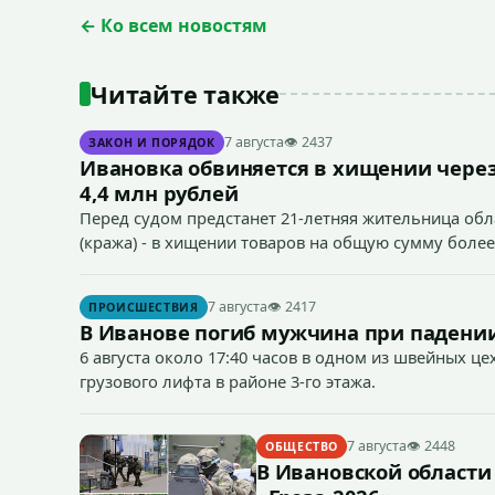
← Ко всем новостям
Читайте также
7 августа
👁 2437
ЗАКОН И ПОРЯДОК
Ивановка обвиняется в хищении через
4,4 млн рублей
Перед судом предстанет 21-летняя жительница облас
(кража) - в хищении товаров на общую сумму более
7 августа
👁 2417
ПРОИСШЕСТВИЯ
В Иванове погиб мужчина при падении
6 августа около 17:40 часов в одном из швейных ц
грузового лифта в районе 3-го этажа.
7 августа
👁 2448
ОБЩЕСТВО
В Ивановской области