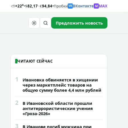
⛅
+22°
$
82,17
· €
94,84
Пробки
ВКонтакте
MAX
M
▾
▾
VK
Предложить новость
Найти
ЧИТАЮТ СЕЙЧАС
1
Ивановка обвиняется в хищении
через маркетплейс товаров на
общую сумму более 4,4 млн рублей
2
В Ивановской области прошли
антитеррористические учения
«Гроза-2026»
3
В Иванове погиб мужчина при