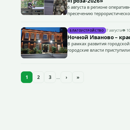
«Гроза-2026»
6 августа в регионе операти
пресечению террористическог
«Гроза-2026».
7 августа
👁 1
БЛАГОУСТРОЙСТВО
Ночной Иваново – крас
В рамках развития городской
городские власти приступили
зданий, достопримечательнос
1
2
3
…
›
»