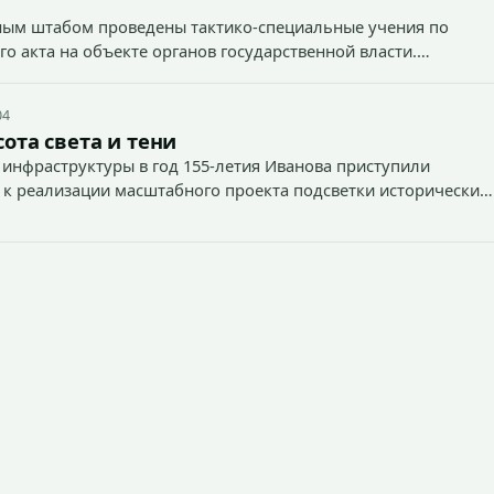
вным штабом проведены тактико-специальные учения по
о акта на объекте органов государственной власти.
04
ота света и тени
 инфраструктуры в год 155-летия Иванова приступили
 к реализации масштабного проекта подсветки исторических
тей и знаковых мест.