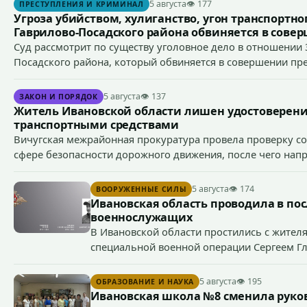
5 августа
👁 177
ПРЕСТУПЛЕНИЯ И КРИМИНАЛ
Угроза убийством, хулиганство, угон транспортно
Гаврилово-Посадского района обвиняется в сове
Суд рассмотрит по существу уголовное дело в отношении 
Посадского района, который обвиняется в совершении пре
ст. 119 УК РФ (угроза убийством), ч. 1 ст. 166 УК РФ (угон тра
213 УК РФ (хулиганство).
5 августа
👁 137
ЗАКОН И ПОРЯДОК
Житель Ивановской области лишен удостоверени
транспортными средствами
Вичугская межрайонная прокуратура провела проверку с
сфере безопасности дорожного движения, после чего напр
права управления транспортными средствами 38-летним в
5 августа
👁 174
ВООРУЖЕННЫЕ СИЛЫ
Ивановская область проводила в по
военнослужащих
В Ивановской области простились с жител
специальной военной операции Сергеем Г
Сергеем Павленко.
5 августа
👁 195
ОБРАЗОВАНИЕ И НАУКА
Ивановская школа №8 сменила руко