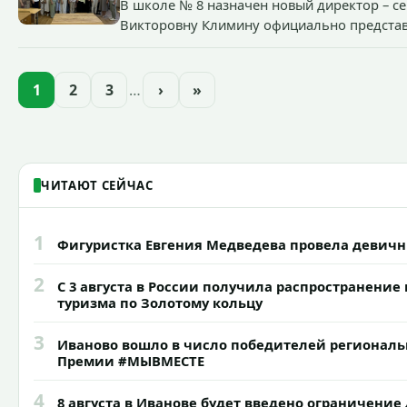
В школе № 8 назначен новый директор – сег
Викторовну Климину официально представ
образовательного учреждения.
1
2
3
…
›
»
ЧИТАЮТ СЕЙЧАС
1
Фигуристка Евгения Медведева провела девичн
2
С 3 августа в России получила распространение
туризма по Золотому кольцу
3
Иваново вошло в число победителей регионал
Премии #МЫВМЕСТЕ
4
8 августа в Иванове будет введено ограничени