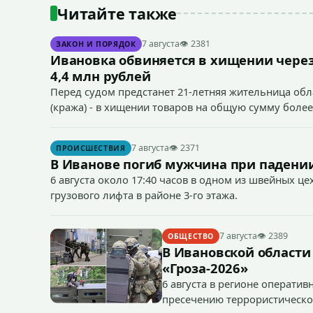
Читайте также
7 августа
👁 2381
ЗАКОН И ПОРЯДОК
Ивановка обвиняется в хищении через
4,4 млн рублей
Перед судом предстанет 21-летняя жительница облас
(кража) - в хищении товаров на общую сумму более
7 августа
👁 2371
ПРОИСШЕСТВИЯ
В Иванове погиб мужчина при падении
6 августа около 17:40 часов в одном из швейных ц
грузового лифта в районе 3-го этажа.
7 августа
👁 2389
ОБЩЕСТВО
В Ивановской области
«Гроза-2026»
6 августа в регионе операти
пресечению террористическог