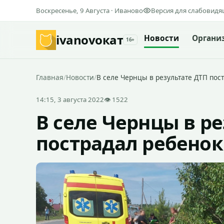
Воскресенье, 9 Августа · Иваново
Версия для слабовид
ivanovo
кат
Новости
Органи
16+
Главная
/
Новости
/
В селе Чернцы в результате ДТП пос
14:15, 3 августа 2022
👁 1522
В селе Чернцы в р
пострадал ребенок