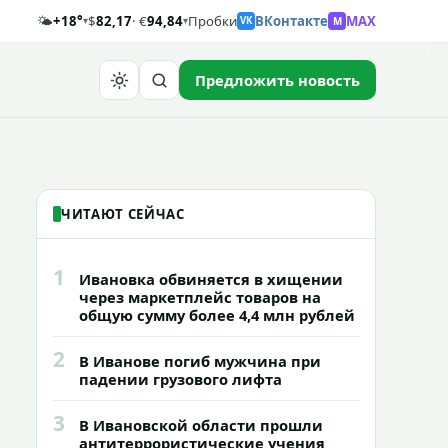
🌤️
+18°
$
82,17
· €
94,84
Пробки
ВКонтакте
MAX
M
▾
▾
VK
Предложить новость
Найти
ЧИТАЮТ СЕЙЧАС
1
Ивановка обвиняется в хищении
через маркетплейс товаров на
общую сумму более 4,4 млн рублей
2
В Иванове погиб мужчина при
падении грузового лифта
3
В Ивановской области прошли
антитеррористические учения