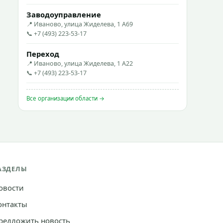
Заводоуправление
📍 Иваново, улица Жиделева, 1 А69
📞 +7 (493) 223-53-17
Переход
📍 Иваново, улица Жиделева, 1 А22
📞 +7 (493) 223-53-17
Все организации области →
АЗДЕЛЫ
овости
онтакты
редложить новость