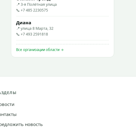
📍 3-я Полётная улица
📞 +7 485 2230575
Диана
📍 улица 8 Марта, 32
📞 +7 493 2591818
Все организации области →
АЗДЕЛЫ
овости
онтакты
редложить новость