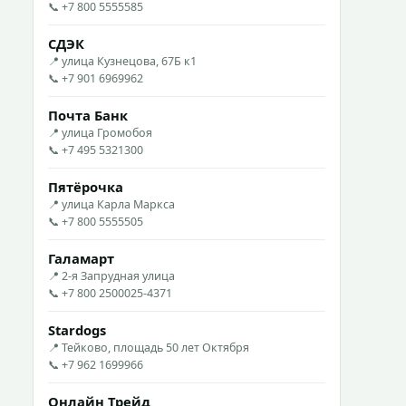
📞 +7 800 5555585
СДЭК
📍 улица Кузнецова, 67Б к1
📞 +7 901 6969962
Почта Банк
📍 улица Громобоя
📞 +7 495 5321300
Пятёрочка
📍 улица Карла Маркса
📞 +7 800 5555505
Галамарт
📍 2-я Запрудная улица
📞 +7 800 2500025-4371
Stardogs
📍 Тейково, площадь 50 лет Октября
📞 +7 962 1699966
Онлайн Трейд