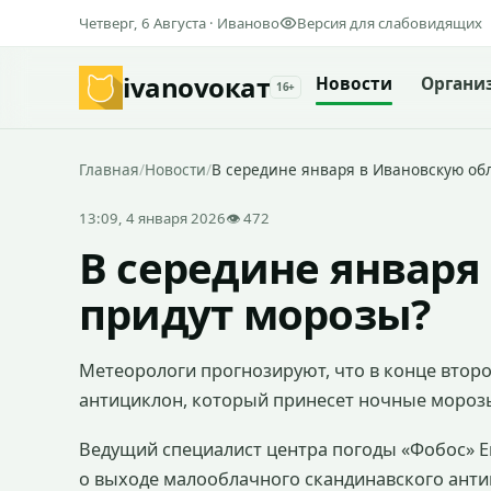
Четверг, 6 Августа · Иваново
Версия для слабовидящих
ivanovo
кат
Новости
Органи
16+
Главная
/
Новости
/
В середине января в Ивановскую об
13:09, 4 января 2026
👁 472
В середине января
придут морозы?
Метеорологи прогнозируют, что в конце втор
антициклон, который принесет ночные морозы 
Ведущий специалист центра погоды «Фобос» Е
о выходе малооблачного скандинавского антиц