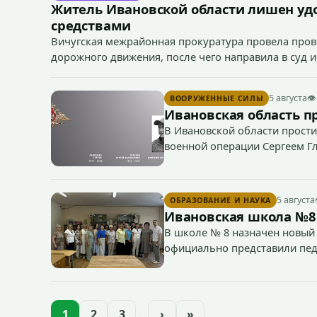
Житель Ивановской области лишен уд
средствами
Вичугская межрайонная прокуратура провела пров
дорожного движения, после чего направила в суд 
средствами 38-летним водителем.
5 августа
👁
ВООРУЖЕННЫЕ СИЛЫ
Ивановская область п
В Ивановской области прости
военной операции Сергеем Г
5 августа
ОБРАЗОВАНИЕ И НАУКА
Ивановская школа №8
В школе № 8 назначен новый 
официально представили пед
1
2
3
…
›
»