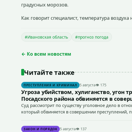
градусных морозов.
Как говорит специалист, температура воздуха 
#Ивановская область
#прогноз погода
← Ко всем новостям
Читайте также
5 августа
👁 175
ПРЕСТУПЛЕНИЯ И КРИМИНАЛ
Угроза убийством, хулиганство, угон т
Посадского района обвиняется в сове
Суд рассмотрит по существу уголовное дело в отн
который обвиняется в совершении преступлений, пред
166 УК РФ (угон транспортного средства), п. «а» ч. 1 
5 августа
👁 137
ЗАКОН И ПОРЯДОК