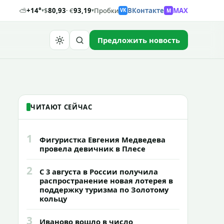
⛅
+14°
$
80,93
· €
93,19
Пробки
ВКонтакте
MAX
M
▾
▾
VK
Предложить новость
Найти
ЧИТАЮТ СЕЙЧАС
1
Фигуристка Евгения Медведева
провела девичник в Плесе
2
С 3 августа в России получила
распространение новая лотерея в
поддержку туризма по Золотому
кольцу
3
Иваново вошло в число