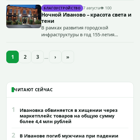
террористического акта на объекте
7 августа
👁 100
БЛАГОУСТРОЙСТВО
органов государственной власти.
Ночной Иваново – красота света и
«Гроза-2026».
тени
В рамках развития городской
инфраструктуры в год 155-летия
Иванова приступили городские власти
приступили к реализации масштабного
проекта подсветки исторических
1
2
3
…
›
»
зданий, достопримечательностей и
знаковых мест.
ЧИТАЮТ СЕЙЧАС
1
Ивановка обвиняется в хищении через
маркетплейс товаров на общую сумму
более 4,4 млн рублей
2
В Иванове погиб мужчина при падении