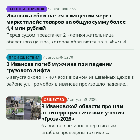
7 августа
👁 2381
ЗАКОН И ПОРЯДОК
Ивановка обвиняется в хищении через
маркетплейс товаров на общую сумму более
4,4 млн рублей
Перед судом предстанет 21-летняя жительница
областного центра, которая обвиняется по п. «б» ч. 4
ст.158 УК РФ (кража) - в хищении товаров на общую
сумму более 4,4 млн рублей через маркетплейс.
7 августа
👁 2370
ПРОИСШЕСТВИЯ
В Иванове погиб мужчина при падении
грузового лифта
6 августа около 17:40 часов в одном из швейных цехов в
районе ул. Громобоя в Иванове произошло падение
грузового лифта в районе 3-го этажа.
7 августа
👁 2389
ОБЩЕСТВО
В Ивановской области прошли
антитеррористические учения
«Гроза-2026»
6 августа в регионе оперативным
штабом проведены тактико-
специальные учения по пресечению