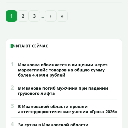
Иванова приступили городские власти
приступили к реализации масштабного
проекта подсветки исторических
1
2
3
…
›
»
зданий, достопримечательностей и
знаковых мест.
ЧИТАЮТ СЕЙЧАС
1
Ивановка обвиняется в хищении через
маркетплейс товаров на общую сумму
более 4,4 млн рублей
2
В Иванове погиб мужчина при падении
грузового лифта
3
В Ивановской области прошли
антитеррористические учения «Гроза-2026»
4
За сутки в Ивановской области