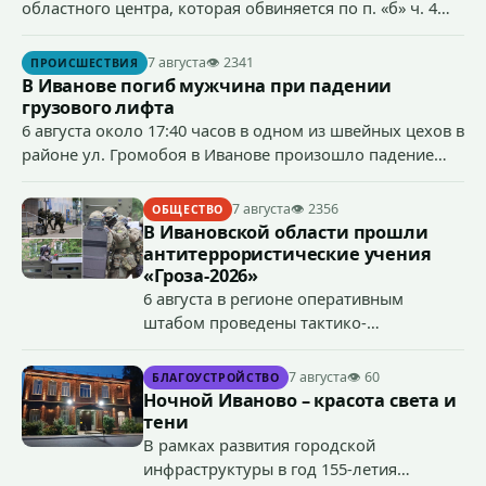
областного центра, которая обвиняется по п. «б» ч. 4
ст.158 УК РФ (кража) - в хищении товаров на общую
сумму более 4,4 млн рублей через маркетплейс.
7 августа
👁 2341
ПРОИСШЕСТВИЯ
В Иванове погиб мужчина при падении
грузового лифта
6 августа около 17:40 часов в одном из швейных цехов в
районе ул. Громобоя в Иванове произошло падение
грузового лифта в районе 3-го этажа.
7 августа
👁 2356
ОБЩЕСТВО
В Ивановской области прошли
антитеррористические учения
«Гроза-2026»
6 августа в регионе оперативным
штабом проведены тактико-
специальные учения по пресечению
террористического акта на объекте
7 августа
👁 60
БЛАГОУСТРОЙСТВО
органов государственной власти.
Ночной Иваново – красота света и
«Гроза-2026».
тени
В рамках развития городской
инфраструктуры в год 155-летия