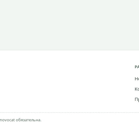
Р
Н
К
П
novocat обязательна.