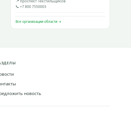
📍 проспект Текстильщиков
📞 +7 800 7550003
Все организации области →
АЗДЕЛЫ
овости
онтакты
редложить новость