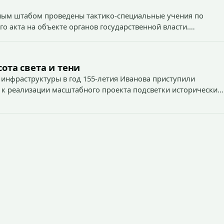
вным штабом проведены тактико-специальные учения по
о акта на объекте органов государственной власти.
1
ота света и тени
 инфраструктуры в год 155-летия Иванова приступили
 к реализации масштабного проекта подсветки исторических
тей и знаковых мест.