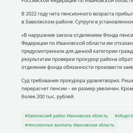
Российской Федерации по Ивановской области 
В 2022 году чета пенсионного возраста прибы
в Заволжском районе. Супруги в установленно
«В нарушение закона отделением Фонда пенси
Федерации по Ивановской области им отказано
предусмотренном для данной категории гражда
результатам проверки прокурор района обрати
отделение фонда обязанности произвести заяви
Суд требования прокурора удовлетворил. Реш
перерасчет пенсии – ее размер увеличен. Кро
более 200 тыс. рублей.
#Заволжский район Ивановская область
#общест
#пенсионные выплаты Ивановская область