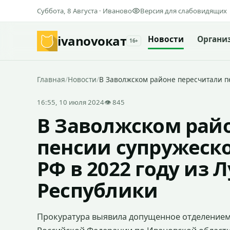
Суббота, 8 Августа · Иваново
Версия для слабовидящих
ivanovo
кат
Новости
Органи
16+
Главная
/
Новости
/
В Заволжском районе пересчитали п
16:55, 10 июля 2024
👁 845
В Заволжском рай
пенсии супружеск
РФ в 2022 году из
Республики
Прокуратура выявила допущенное отделением