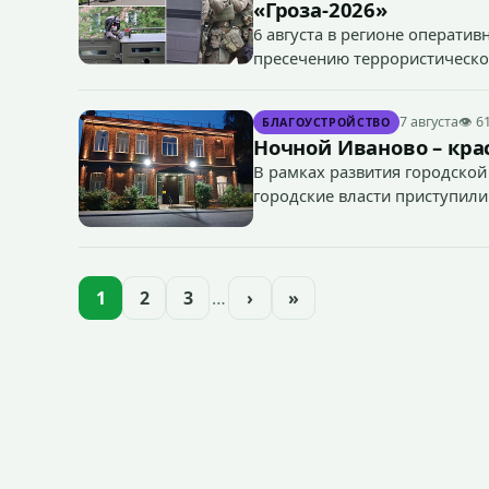
«Гроза-2026»
6 августа в регионе операти
пресечению террористическог
«Гроза-2026».
7 августа
👁 6
БЛАГОУСТРОЙСТВО
Ночной Иваново – крас
В рамках развития городской
городские власти приступили
зданий, достопримечательнос
1
2
3
…
›
»