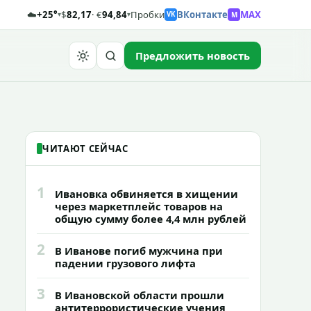
☁️
+25°
$
82,17
· €
94,84
Пробки
ВКонтакте
MAX
M
▾
▾
VK
Предложить новость
Найти
ЧИТАЮТ СЕЙЧАС
1
Ивановка обвиняется в хищении
через маркетплейс товаров на
общую сумму более 4,4 млн рублей
2
В Иванове погиб мужчина при
падении грузового лифта
3
В Ивановской области прошли
антитеррористические учения