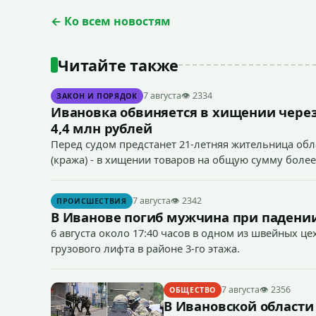
← Ко всем новостям
Читайте также
7 августа
👁 2334
ЗАКОН И ПОРЯДОК
Ивановка обвиняется в хищении через
4,4 млн рублей
Перед судом предстанет 21-летняя жительница облас
(кража) - в хищении товаров на общую сумму более
7 августа
👁 2342
ПРОИСШЕСТВИЯ
В Иванове погиб мужчина при падении
6 августа около 17:40 часов в одном из швейных ц
грузового лифта в районе 3-го этажа.
7 августа
👁 2356
ОБЩЕСТВО
В Ивановской области