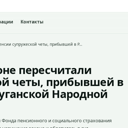
зации
Контакты
енсии супружеской четы, прибывшей в Р…
оне пересчитали
ой четы, прибывшей в
 Луганской Народной
 Фонда пенсионного и социального страхования